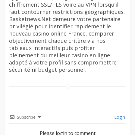
Subscribe
Login
Please login to comment