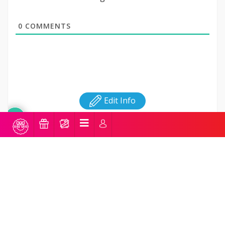
0
COMMENTS
Edit Info