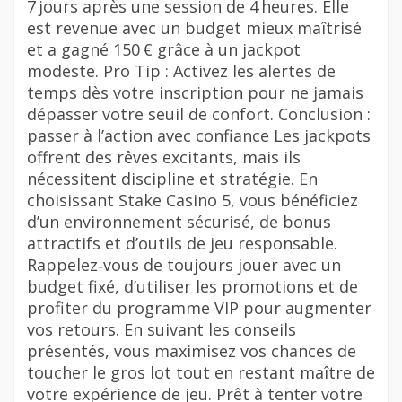
7 jours après une session de 4 heures. Elle
est revenue avec un budget mieux maîtrisé
et a gagné 150 € grâce à un jackpot
modeste. Pro Tip : Activez les alertes de
temps dès votre inscription pour ne jamais
dépasser votre seuil de confort. Conclusion :
passer à l’action avec confiance Les jackpots
offrent des rêves excitants, mais ils
nécessitent discipline et stratégie. En
choisissant Stake Casino 5, vous bénéficiez
d’un environnement sécurisé, de bonus
attractifs et d’outils de jeu responsable.
Rappelez‑vous de toujours jouer avec un
budget fixé, d’utiliser les promotions et de
profiter du programme VIP pour augmenter
vos retours. En suivant les conseils
présentés, vous maximisez vos chances de
toucher le gros lot tout en restant maître de
votre expérience de jeu. Prêt à tenter votre