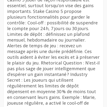
essentiel, surtout lorsqu’on vise des gains
importants. Stake Casino 5 propose
plusieurs fonctionnalités pour garder le
contrôle : Cool‑off : possibilité de suspendre
le compte pour 24 h, 7 jours ou 30 jours.
Limites de dépôt : définissez un plafond
mensuel, hebdomadaire ou journalier.
Alertes de temps de jeu : recevez un
message après une durée prédéfinie. Ces
outils aident à éviter les excès et à préserver
le plaisir du jeu. Rhetorical Question : N’est‑il
pas plus sage de jouer intelligemment que
d’espérer un gain instantané ? Industry
Secret : Les joueurs qui utilisent
régulièrement les limites de dépôt
dépensent en moyenne 30 % de moins tout
en conservant leurs gains. Exemple : Marie,
joueuse régulière, a activé le cool‑off de