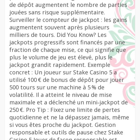
de dépôt augmentent le nombre de parties
jouées sans risque supplémentaire.
Surveiller le compteur de jackpot : les gains
augmentent souvent après plusieurs
milliers de tours. Did You Know? Les
jackpots progressifs sont financés par une
fraction de chaque mise, ce qui signifie que
plus le volume de jeu est élevé, plus le
jackpot grandit rapidement. Exemple
concret : Un joueur sur Stake Casino 5 a
utilisé 100 € de bonus de dépôt pour jouer
500 tours sur une machine à 5 % de
volatilité. Il a atteint le niveau de mise
maximale et a déclenché un mini‑jackpot de
250 €. Pro Tip : Fixez une limite de pertes
quotidienne et ne la dépassez jamais, même
si vous êtes proche du jackpot. Gestion
responsable et outils de pause chez Stake
Casino 5 Jouer de façon responsable est