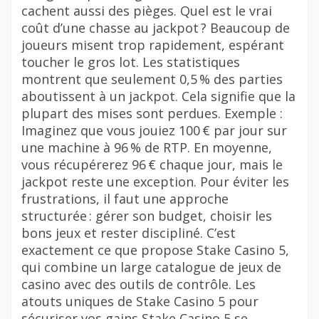
cachent aussi des pièges. Quel est le vrai
coût d’une chasse au jackpot ? Beaucoup de
joueurs misent trop rapidement, espérant
toucher le gros lot. Les statistiques
montrent que seulement 0,5 % des parties
aboutissent à un jackpot. Cela signifie que la
plupart des mises sont perdues. Exemple :
Imaginez que vous jouiez 100 € par jour sur
une machine à 96 % de RTP. En moyenne,
vous récupérerez 96 € chaque jour, mais le
jackpot reste une exception. Pour éviter les
frustrations, il faut une approche
structurée : gérer son budget, choisir les
bons jeux et rester discipliné. C’est
exactement ce que propose Stake Casino 5,
qui combine un large catalogue de jeux de
casino avec des outils de contrôle. Les
atouts uniques de Stake Casino 5 pour
sécuriser vos gains Stake Casino 5 se