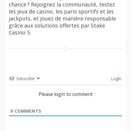
chance ? Rejoignez la communauté, testez
les jeux de casino, les paris sportifs et les
jackpots, et jouez de manière responsable
grâce aux solutions offertes par Stake
Casino 5.
Subscribe
Login
Please login to comment
0
COMMENTS