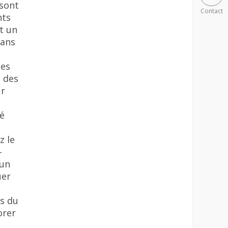
 sont
Contact
nts
t un
sans
des
% des
ur
vé
z le
–
 un
uer
es du
orer