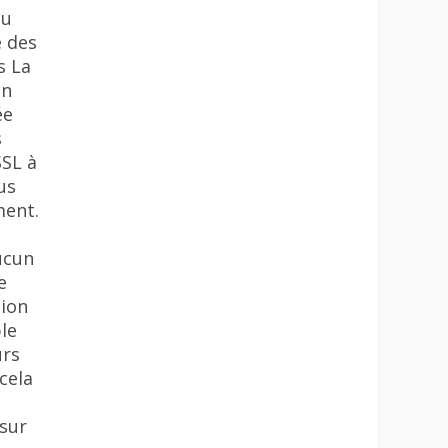
eu
é des
s La
on
ée
s
SSL à
us
ment.
ucun
e
tion
le
urs
cela
 sur