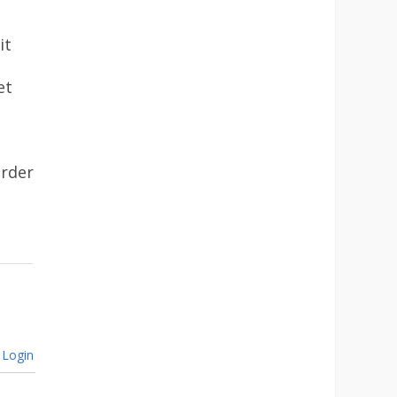
it
et
arder
Login