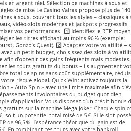
uels en argent réel. Sélection de machines à sous et
tégies de mise Le Casino Valras propose plus de 140
ines à sous, couvrant tous les styles – classiques à 
eaux, vidéo‑slots modernes et jackpots progressifs.
miser vos performances : 1️⃣ Identifiez le RTP moyen
ilégiez les titres affichant au moins 96 % (exemple :
burst, Gonzo’s Quest). 2️⃣ Adaptez votre volatilité – s
 avez un petit budget, choisissez des slots à volatili
e afin d’obtenir des gains fréquents mais modestes. 
isez les tours gratuits du bonus – ils augmentent vo
re total de spins sans coût supplémentaire, rédui
i votre risque global. Quick Win : activez toujours la
tion « Auto‑Spin » avec une limite maximale afin d’év
dépassements involontaires du budget quotidien.
ple d’application Vous disposez d’un crédit bonus 
s gratuits sur la machine Mega Joker. Chaque spin c
€, soit un potentiel total misé de 5 €. Si le slot poss
TP de 96,5 %, l’espérance théorique du gain est de
5 €. En combinant ces tours avec votre bankroll