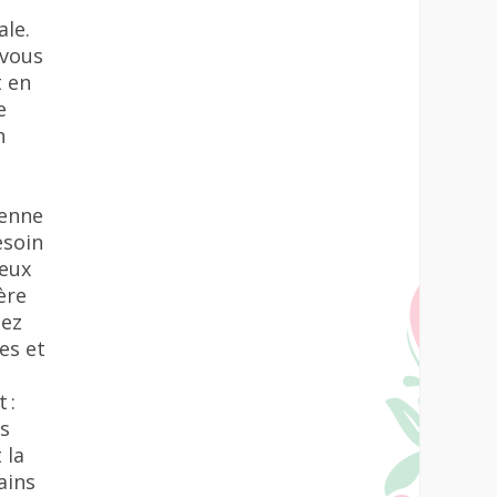
ale.
 vous
t en
e
n
yenne
esoin
deux
ère
hez
es et
 :
as
 la
ains