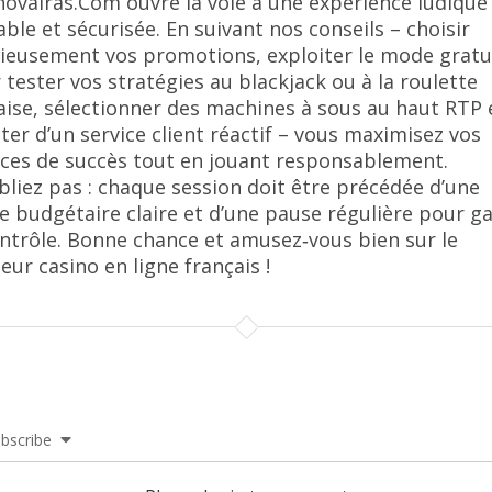
novalras.Com ouvre la voie à une expérience ludique
able et sécurisée. En suivant nos conseils – choisir
cieusement vos promotions, exploiter le mode gratu
 tester vos stratégies au blackjack ou à la roulette
aise, sélectionner des machines à sous au haut RTP 
iter d’un service client réactif – vous maximisez vos
ces de succès tout en jouant responsablement.
bliez pas : chaque session doit être précédée d’une
te budgétaire claire et d’une pause régulière pour g
ontrôle. Bonne chance et amusez‑vous bien sur le
eur casino en ligne français !
bscribe