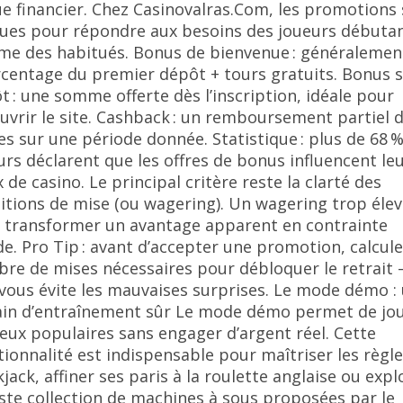
ue financier. Chez Casinovalras.Com, les promotions
ues pour répondre aux besoins des joueurs débuta
e des habitués. Bonus de bienvenue : généralemen
centage du premier dépôt + tours gratuits. Bonus 
t : une somme offerte dès l’inscription, idéale pour
uvrir le site. Cashback : un remboursement partiel 
es sur une période donnée. Statistique : plus de 68 
urs déclarent que les offres de bonus influencent le
 de casino. Le principal critère reste la clarté des
itions de mise (ou wagering). Un wagering trop éle
 transformer un avantage apparent en contrainte
de. Pro Tip : avant d’accepter une promotion, calcule
re de mises nécessaires pour débloquer le retrait 
 vous évite les mauvaises surprises. Le mode démo :
ain d’entraînement sûr Le mode démo permet de jo
jeux populaires sans engager d’argent réel. Cette
tionnalité est indispensable pour maîtriser les règl
kjack, affiner ses paris à la roulette anglaise ou expl
aste collection de machines à sous proposées par le