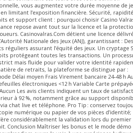
onnelle, vous augmentez votre durée moyenne de j
 en limitant l’exposition financière. Sécurité, rapidit
aits et support client : pourquoi choisir Casino Valra
iance repose avant tout sur la licence et la protecti
joueurs. Casinovalras.Com détient une licence délivr
l’Autorité Nationale des Jeux (ANJ), garantissant : De
ts réguliers assurant l’équité des jeux. Un cryptage 
bits protégeant toutes les transactions. Un process
strict mais fluide pour valider votre identité rapide
atière de retraits, la plateforme se distingue par :
ode Délai moyen Frais Virement bancaire 24‑48 h A
efeuilles électroniques <12 h Variable Carte prépayé
 Aucun Les avis clients indiquent un taux de satisfac
rieur à 92 %, notamment grâce au support disponib
 via chat live et téléphone. Pro Tip : conservez toujo
copie numérique ou papier de vos pièces d’identité; 
lère considérablement la validation lors du premier
ait. Conclusion Maîtriser les bonus et le mode démo