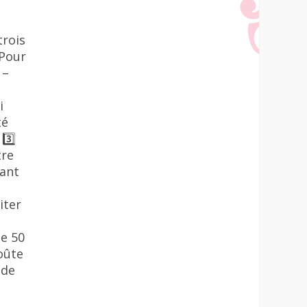
trois
 Pour
 –
i
té
3️⃣
tre
sant
iter
de 50
oûte
ède