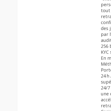
pers
tout
retr
conf
des 
par 
audi
256 
KYC 
En m
Méth
Port
24 h
supé
24/7
une 
accé
retr