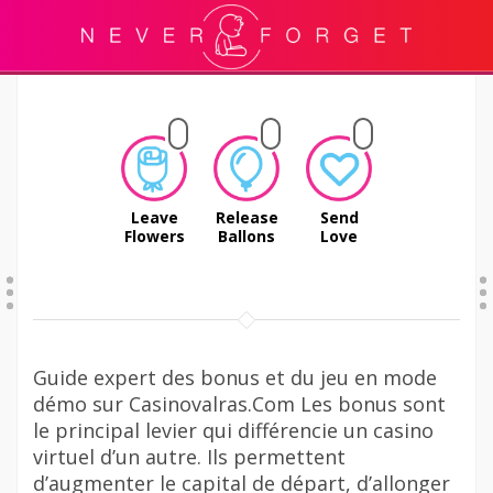
Leave
Release
Send
Flowers
Ballons
Love
Guide expert des bonus et du jeu en mode
démo sur Casinovalras.Com Les bonus sont
le principal levier qui différencie un casino
virtuel d’un autre. Ils permettent
d’augmenter le capital de départ, d’allonger