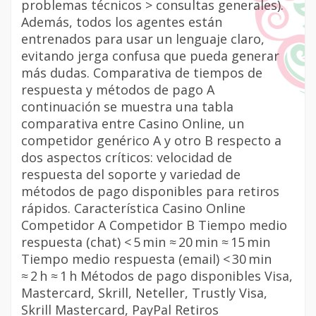
problemas técnicos > consultas generales).
Además, todos los agentes están
entrenados para usar un lenguaje claro,
evitando jerga confusa que pueda generar
más dudas. Comparativa de tiempos de
respuesta y métodos de pago A
continuación se muestra una tabla
comparativa entre Casino Online, un
competidor genérico A y otro B respecto a
dos aspectos críticos: velocidad de
respuesta del soporte y variedad de
métodos de pago disponibles para retiros
rápidos. Característica Casino Online
Competidor A Competidor B Tiempo medio
respuesta (chat) < 5 min ≈ 20 min ≈ 15 min
Tiempo medio respuesta (email) < 30 min
≈ 2 h ≈ 1 h Métodos de pago disponibles Visa,
Mastercard, Skrill, Neteller, Trustly Visa,
Skrill Mastercard, PayPal Retiros