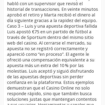
habló con un supervisor que revisó el
historial de transacciones. En veinte minutos
aprobó el retiro y Marta recibió el dinero al
día siguiente gracias a la rapidez del equipo.
Caso 3 – Luis y una apuesta deportiva fallida
Luis apostó €75 en un partido de fútbol a
través de Sportium dentro del mismo sitio
web del casino. Al cerrarse el mercado, su
apuesta no se registró correctamente y
apareció como “en proceso”. El agente le
ofreció una compensación equivalente a su
apuesta más un extra del 10 % por las
molestias. Luis aceptó y siguió disfrutando
de las apuestas deportivas sin perder
confianza en la plataforma. Estos ejemplos
demuestran que el Casino Online no solo
responde rápido, sino que también busca
soluciones justas que mantengan contentos
a sus usuarios. Herramientas y canales que