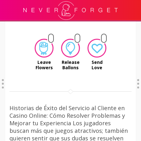
Leave
Release
Send
Flowers
Ballons
Love
Historias de Éxito del Servicio al Cliente en
Casino Online: Cómo Resolver Problemas y
Mejorar tu Experiencia Los jugadores
buscan más que juegos atractivos; también
quieren sentir que sus dudas se resuelven