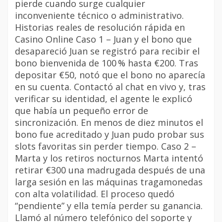
pierde cuando surge cualquier
inconveniente técnico o administrativo.
Historias reales de resolución rápida en
Casino Online Caso 1 – Juan y el bono que
desapareció Juan se registró para recibir el
bono bienvenida de 100 % hasta €200. Tras
depositar €50, notó que el bono no aparecía
en su cuenta. Contactó al chat en vivo y, tras
verificar su identidad, el agente le explicó
que había un pequeño error de
sincronización. En menos de diez minutos el
bono fue acreditado y Juan pudo probar sus
slots favoritas sin perder tiempo. Caso 2 –
Marta y los retiros nocturnos Marta intentó
retirar €300 una madrugada después de una
larga sesión en las máquinas tragamonedas
con alta volatilidad. El proceso quedó
“pendiente” y ella temía perder su ganancia.
Llamó al número telefónico del soporte y