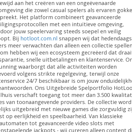
ewijd aan het creëren van een ongeëvenaarde
omgeving die zowel casual spelers als ervaren gokk
preekt. Het platform combineert geavanceerde
iligingsprotocollen met een intuïtieve omgeving,
door jouw speelervaring steeds soepel en veilig
oopt. Bij
hotloot.com.nl
snappen wij dat hedendaags
ers meer verwachten dan alleen een collectie spellen
om hebben wij een ecosysteem gecreëerd dat draa
sparantie, snelle uitbetalingen en klantenservice. O
unning waarborgt dat alle activiteiten worden
evoerd volgens strikte regelgeving, terwijl onze
tenservice 24/7 beschikbaar is om jouw onduidelijk
eantwoorden. Ons Uitgebreide Spelportfolio HotLo
lhuis verschaft toegang tot meer dan 3.500 kwalitat
s van toonaangevende providers. De collectie word
lijks uitgebreid met nieuwe games die zorgvuldig zi
st op eerlijkheid en speelbaarheid. Van klassieke
tautomaten tot geavanceerde video slots met
nstapelende jackpots - wij cureren alleen content d