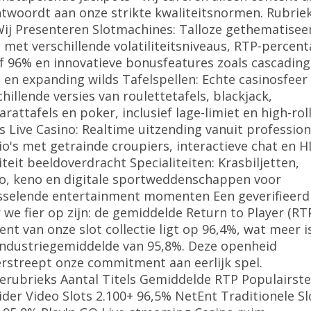
twoordt aan onze strikte kwaliteitsnormen. Rubrie
Wij Presenteren Slotmachines: Talloze gethematisee
s met verschillende volatiliteitsniveaus, RTP-percen
f 96% en innovatieve bonusfeatures zoals cascading
s en expanding wilds Tafelspellen: Echte casinosfee
chillende versies van roulettetafels, blackjack,
arattafels en poker, inclusief lage-limiet en high-rol
ls Live Casino: Realtime uitzending vanuit profession
io's met getrainde croupiers, interactieve chat en H
iteit beeldoverdracht Specialiteiten: Krasbiljetten,
o, keno en digitale sportweddenschappen voor
sselende entertainment momenten Een geverifieerd 
 we fier op zijn: de gemiddelde Return to Player (RT
ent van onze slot collectie ligt op 96,4%, wat meer i
industriegemiddelde van 95,8%. Deze openheid
rstreept onze commitment aan eerlijk spel.
rubrieks Aantal Titels Gemiddelde RTP Populairste
ider Video Slots 2.100+ 96,5% NetEnt Traditionele Sl