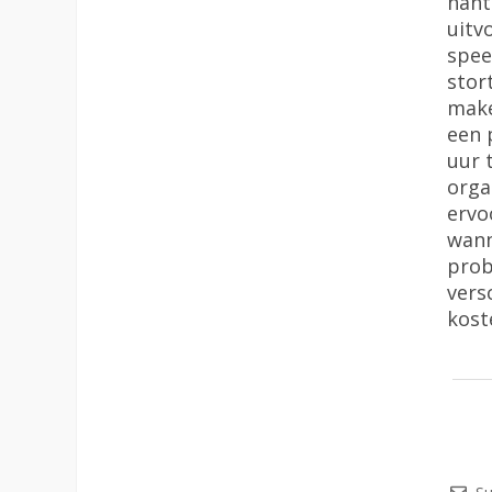
hant
uitv
spee
stor
make
een 
uur 
orga
ervo
wann
prob
vers
kost