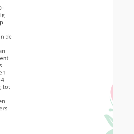
0+
ig
Op
an de
en
kent
s
en
-4
 tot
en
ers