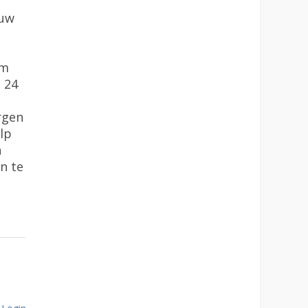
ouw
em
n 24
rgen
lp
n
n te
n