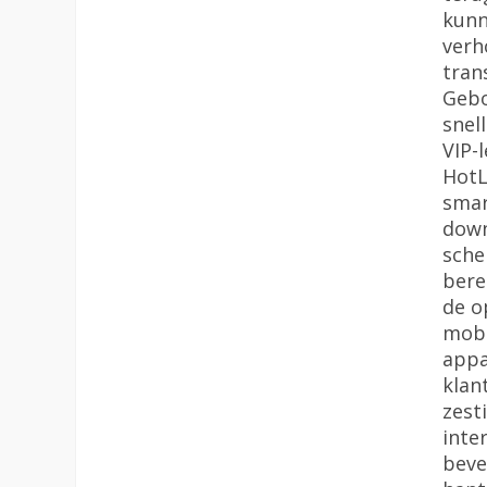
kunn
verh
tran
Gebo
snell
VIP-
HotL
smar
down
sche
bere
de o
mobi
appa
klan
zest
inte
beve