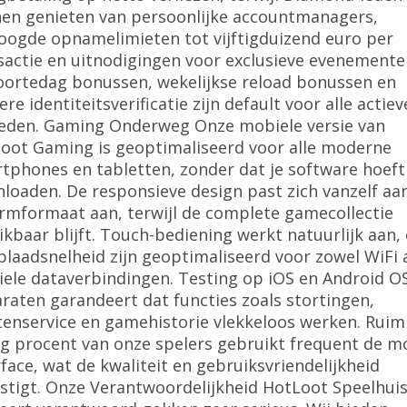
en genieten van persoonlijke accountmanagers,
oogde opnamelimieten tot vijftigduizend euro per
sactie en uitnodigingen voor exclusieve evenemente
ortedag bonussen, wekelijkse reload bonussen en
ere identiteitsverificatie zijn default voor alle actiev
leden. Gaming Onderweg Onze mobiele versie van
oot Gaming is geoptimaliseerd voor alle moderne
tphones en tabletten, zonder dat je software hoeft
loaden. De responsieve design past zich vanzelf aan
rmformaat aan, terwijl de complete gamecollectie
ikbaar blijft. Touch-bediening werkt natuurlijk aan,
plaadsnelheid zijn geoptimaliseerd voor zowel WiFi 
ele dataverbindingen. Testing op iOS en Android O
raten garandeert dat functies zoals stortingen,
tenservice en gamehistorie vlekkeloos werken. Ruim
ig procent van onze spelers gebruikt frequent de m
rface, wat de kwaliteit en gebruiksvriendelijkheid
stigt. Onze Verantwoordelijkheid HotLoot Speelhui