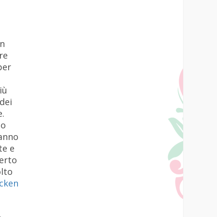
un
re
per
iù
 dei
e.
no
hanno
te e
verto
lto
icken