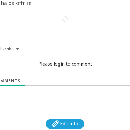
ha da offrire!
bscribe
Please login to comment
MMENTS
Edit Info