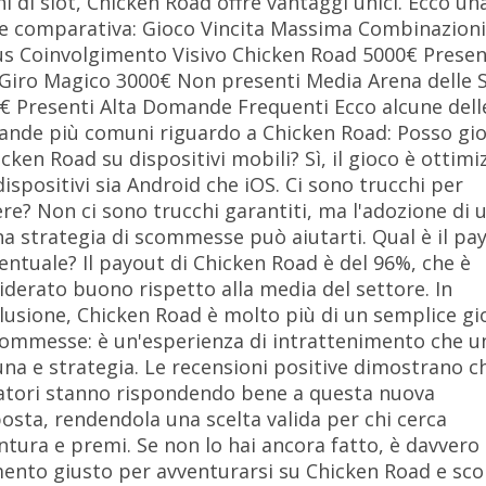
hi di slot, Chicken Road offre vantaggi unici. Ecco un
e comparativa: Gioco Vincita Massima Combinazioni
s Coinvolgimento Visivo Chicken Road 5000€ Presen
 Giro Magico 3000€ Non presenti Media Arena delle S
€ Presenti Alta Domande Frequenti Ecco alcune dell
nde più comuni riguardo a Chicken Road: Posso gi
icken Road su dispositivi mobili? Sì, il gioco è ottimi
dispositivi sia Android che iOS. Ci sono trucchi per
ere? Non ci sono trucchi garantiti, ma l'adozione di 
a strategia di scommesse può aiutarti. Qual è il pa
entuale? Il payout di Chicken Road è del 96%, che è
iderato buono rispetto alla media del settore. In
lusione, Chicken Road è molto più di un semplice gi
commesse: è un'esperienza di intrattenimento che u
una e strategia. Le recensioni positive dimostrano ch
atori stanno rispondendo bene a questa nuova
osta, rendendola una scelta valida per chi cerca
ntura e premi. Se non lo hai ancora fatto, è davvero 
nto giusto per avventurarsi su Chicken Road e sco