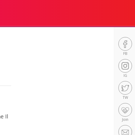
FB
IG
TW
e Il
Join