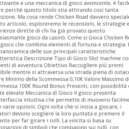
ttivante e una meccanica di gioco avvincente, è facil
re perché questo titolo stia attirando così tanta
nzione. Ma cosa rende Chicken Road davvero speciale
to articolo, esploreremo le recensioni, le strategie e
rienze dirette di chi ha già provato questo
siasmante gioco da casinò. Come si Gioca Chicken 
 gioco che combina elementi di fortuna e strategia.
panoramica delle sue principali caratteristiche:
tteristica Descrizione Tipo di Gioco Slot machine co
enti di avventura Obiettivo Raccogliere più premi
ibile mentre si attraversa una strada piena di ostaco
re Minimo della Scommessa 0,10€ Valore Massimo d
messa 100€ Round Bonus Presenti, con possibilità 
ite elevate Meccanica di Gioco Il gioco presenta
nterfaccia intuitiva che permette di muoversi facilm
e varie opzioni. Ogni volta che si inizia a giocare, i
atori devono scegliere la loro puntata e premere il
nte per far girare i rulli. La vincita si basa su
inazioni di simboli che compaiono sui rulli, con