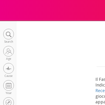
Search
Age
Cause
Il F
Indi
Rece
Year
gioc
appa