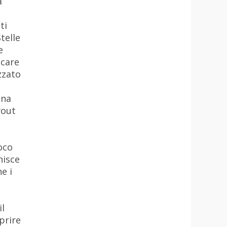
a
ti
telle
e
ocare
zzato
una
yout
oco
nisce
e i
il
prire