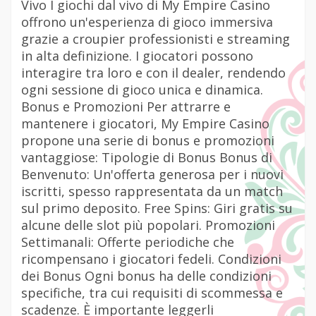
Vivo I giochi dal vivo di My Empire Casino
offrono un'esperienza di gioco immersiva
grazie a croupier professionisti e streaming
in alta definizione. I giocatori possono
interagire tra loro e con il dealer, rendendo
ogni sessione di gioco unica e dinamica.
Bonus e Promozioni Per attrarre e
mantenere i giocatori, My Empire Casino
propone una serie di bonus e promozioni
vantaggiose: Tipologie di Bonus Bonus di
Benvenuto: Un'offerta generosa per i nuovi
iscritti, spesso rappresentata da un match
sul primo deposito. Free Spins: Giri gratis su
alcune delle slot più popolari. Promozioni
Settimanali: Offerte periodiche che
ricompensano i giocatori fedeli. Condizioni
dei Bonus Ogni bonus ha delle condizioni
specifiche, tra cui requisiti di scommessa e
scadenze. È importante leggerli