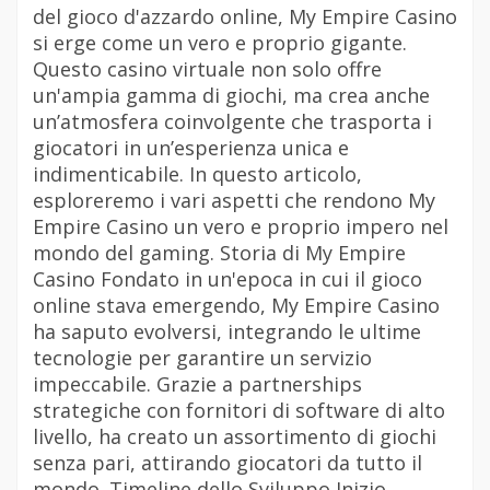
del gioco d'azzardo online, My Empire Casino
si erge come un vero e proprio gigante.
Questo casino virtuale non solo offre
un'ampia gamma di giochi, ma crea anche
un’atmosfera coinvolgente che trasporta i
giocatori in un’esperienza unica e
indimenticabile. In questo articolo,
esploreremo i vari aspetti che rendono My
Empire Casino un vero e proprio impero nel
mondo del gaming. Storia di My Empire
Casino Fondato in un'epoca in cui il gioco
online stava emergendo, My Empire Casino
ha saputo evolversi, integrando le ultime
tecnologie per garantire un servizio
impeccabile. Grazie a partnerships
strategiche con fornitori di software di alto
livello, ha creato un assortimento di giochi
senza pari, attirando giocatori da tutto il
mondo. Timeline dello Sviluppo Inizio