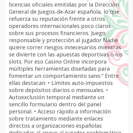
licencias oficiales emitidas por la Dirección
General de Juegos​‑​de‑Azar española, lo que
refuerza su reputación frente a otros
operadores internacionales poco claros
sobre sus procesos financieros. Juego
responsable y protección al jugador Nadie
quiere correr riesgos innecesarios mientras
se divierte con las apuestas deportivas o los
slots. Por eso Casino Online incorpora
múltiples herramientas diseñadas para
fomentar un comportamiento sano.“ Entre
ellas destacan: • Límites auto‑impuestos
sobre depósitos diarios o mensuales. •
Autoexclusión temporal mediante un
sencillo formulario dentro del panel
personal. • Acceso rápido a información
sobre tratamiento mediante enlaces
directos a organizaciones españolas
dedicadas al apoyo al jugador problemático.​