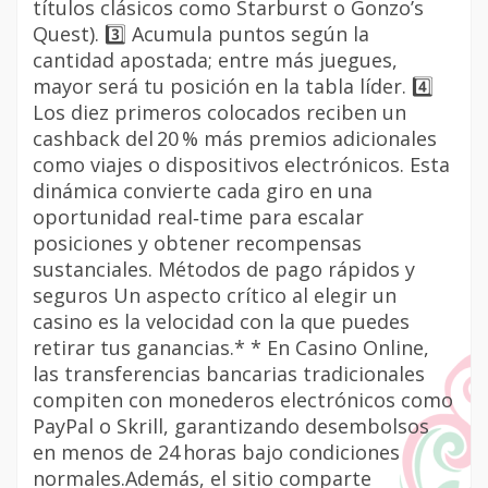
títulos clásicos como Starburst o Gonzo’s
Quest). 3️⃣ Acumula puntos según la
cantidad apostada; entre más juegues,
mayor será tu posición en la tabla líder. 4️⃣
Los diez primeros colocados reciben un
cashback del 20 % más premios adicionales
como viajes o dispositivos electrónicos. Esta
dinámica convierte cada giro en una
oportunidad real‑time para escalar
posiciones y obtener recompensas
sustanciales. Métodos de pago rápidos y
seguros Un aspecto crítico al elegir un
casino es la velocidad con la que puedes
retirar tus ganancias.* * En Casino Online,
las transferencias bancarias tradicionales
compiten con monederos electrónicos como
PayPal o Skrill, garantizando desembolsos
en menos de 24 horas bajo condiciones
normales.​ Además, el sitio comparte