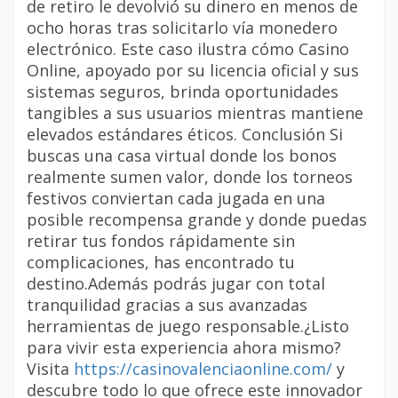
de retiro le devolvió su dinero en menos de
ocho horas tras solicitarlo vía monedero
electrónico. Este caso ilustra cómo Casino
Online, apoyado por su licencia oficial y sus
sistemas seguros, brinda oportunidades
tangibles a sus usuarios mientras mantiene
elevados estándares éticos. Conclusión Si
buscas una casa virtual donde los bonos
realmente sumen valor, donde los torneos
festivos conviertan cada jugada en una
posible recompensa grande y donde puedas
retirar tus fondos rápidamente sin
complicaciones, has encontrado tu
destino.Además podrás jugar con total
tranquilidad gracias a sus avanzadas
herramientas de juego responsable.¿Listo
para vivir esta experiencia ahora mismo?
Visita
https://casinovalenciaonline.com/
y
descubre todo lo que ofrece este innovador