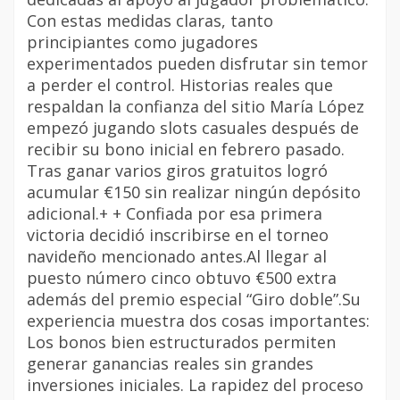
Con estas medidas claras, tanto
principiantes como jugadores
experimentados pueden disfrutar sin temor
a perder el control. Historias reales que
respaldan la confianza del sitio María López
empezó jugando slots casuales después de
recibir su bono inicial en febrero pasado.
Tras ganar varios giros gratuitos logró
acumular €150 sin realizar ningún depósito
adicional.+ + Confiada por esa primera
victoria decidió inscribirse en el torneo
navideño mencionado antes.Al llegar al
puesto número cinco obtuvo €500 extra
además del premio especial “Giro doble”.Su
experiencia muestra dos cosas importantes:
Los bonos bien estructurados permiten
generar ganancias reales sin grandes
inversiones iniciales. La rapidez del proceso