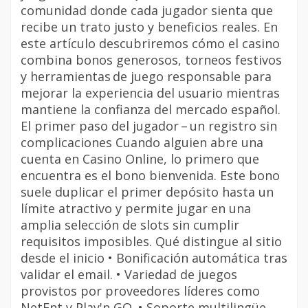
comunidad donde cada jugador sienta que
recibe un trato justo y beneficios reales. En
este artículo descubriremos cómo el casino
combina bonos generosos, torneos festivos
y herramientas de juego responsable para
mejorar la experiencia del usuario mientras
mantiene la confianza del mercado español.
El primer paso del jugador – un registro sin
complicaciones Cuando alguien abre una
cuenta en Casino Online, lo primero que
encuentra es el bono bienvenida. Este bono
suele duplicar el primer depósito hasta un
límite atractivo y permite jugar en una
amplia selección de slots sin cumplir
requisitos imposibles. Qué distingue al sitio
desde el inicio • Bonificación automática tras
validar el email. • Variedad de juegos
provistos por proveedores líderes como
NetEnt y Play'n GO. • Soporte multilingüe