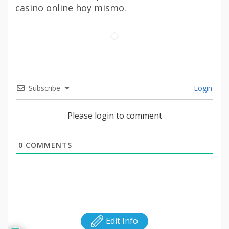
casino online hoy mismo.
Subscribe
Login
Please login to comment
0
COMMENTS
Edit Info