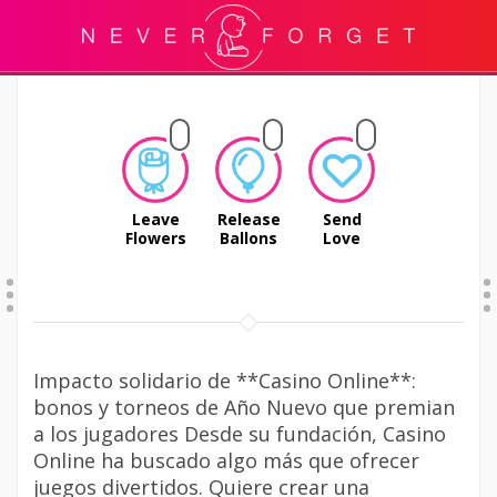
Leave
Release
Send
Flowers
Ballons
Love
Impacto solidario de **Casino Online**:
bonos y torneos de Año Nuevo que premian
a los jugadores Desde su fundación, Casino
Online ha buscado algo más que ofrecer
juegos divertidos. Quiere crear una