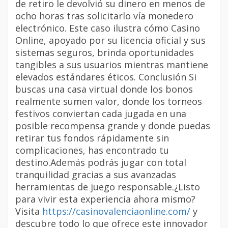
de retiro le devolvió su dinero en menos de
ocho horas tras solicitarlo vía monedero
electrónico. Este caso ilustra cómo Casino
Online, apoyado por su licencia oficial y sus
sistemas seguros, brinda oportunidades
tangibles a sus usuarios mientras mantiene
elevados estándares éticos. Conclusión Si
buscas una casa virtual donde los bonos
realmente sumen valor, donde los torneos
festivos conviertan cada jugada en una
posible recompensa grande y donde puedas
retirar tus fondos rápidamente sin
complicaciones, has encontrado tu
destino.Además podrás jugar con total
tranquilidad gracias a sus avanzadas
herramientas de juego responsable.¿Listo
para vivir esta experiencia ahora mismo?
Visita
https://casinovalenciaonline.com/
y
descubre todo lo que ofrece este innovador