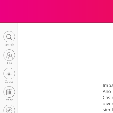
Search
Age
Cause
Impa
Año 
Casi
Year
dive
sien