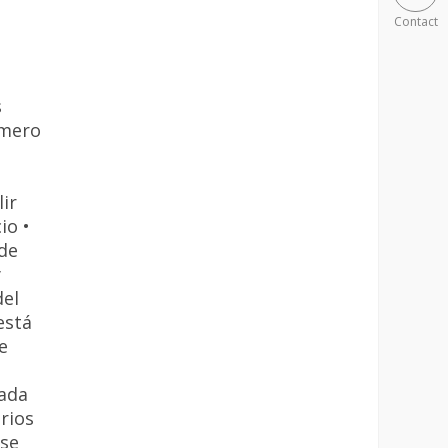
Contact
s
imero
ir
io •
 de
y
del
está
e
Cada
rios
 se