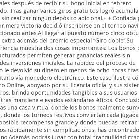
ales después de recibir su bono inicial en febrero
do. Tras ganar varios giros gratuitos logró acumula
 sin realizar ningún depósito adicional.+ + Confiada
primera victoria decidió inscribirse en el torneo nav
ionado antes.Al llegar al puesto número cinco obt
 extra además del premio especial “Giro doble”.Su
riencia muestra dos cosas importantes: Los bonos 
ucturados permiten generar ganancias reales sin
des inversiones iniciales. La rapidez del proceso de
ro le devolvió su dinero en menos de ocho horas tras
citarlo vía monedero electrónico. Este caso ilustra 
no Online, apoyado por su licencia oficial y sus sist
ros, brinda oportunidades tangibles a sus usuarios
tras mantiene elevados estándares éticos. Conclusi
as una casa virtual donde los bonos realmente sum
r, donde los torneos festivos conviertan cada jugada
posible recompensa grande y donde puedas retirar 
os rápidamente sin complicaciones, has encontrado
ino.Además podrás jugar con total tranquilidad grac