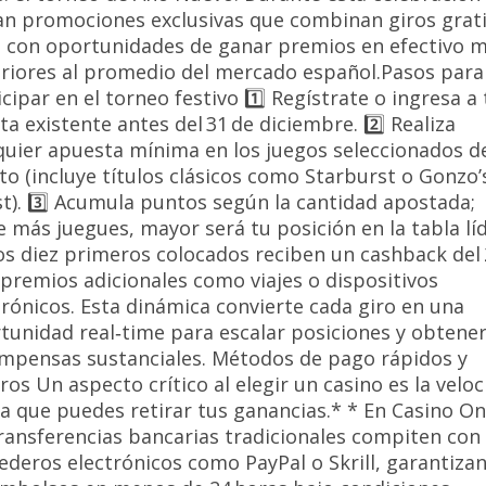
an promociones exclusivas que combinan giros grati
s con oportunidades de ganar premios en efectivo 
riores al promedio del mercado español.​ Pasos para
icipar en el torneo festivo 1️⃣ Regístrate o ingresa a 
ta existente antes del 31 de diciembre. 2️⃣ Realiza
quier apuesta mínima en los juegos seleccionados d
to (incluye títulos clásicos como Starburst o Gonzo’
t). 3️⃣ Acumula puntos según la cantidad apostada;
e más juegues, mayor será tu posición en la tabla líd
Los diez primeros colocados reciben un cashback del
premios adicionales como viajes o dispositivos
trónicos. Esta dinámica convierte cada giro en una
tunidad real‑time para escalar posiciones y obtene
mpensas sustanciales. Métodos de pago rápidos y
ros Un aspecto crítico al elegir un casino es la velo
la que puedes retirar tus ganancias.* * En Casino On
transferencias bancarias tradicionales compiten con
deros electrónicos como PayPal o Skrill, garantiza