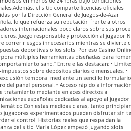
mbolsos en menos de 24 horas bajo condiciones
ales.​ Además, el sitio comparte licencias oficiales
idas por la Dirección General de Juegos​‑​de‑Azar
ñola, lo que refuerza su reputación frente a otros
adores internacionales poco claros sobre sus proce
ncieros. Juego responsable y protección al jugador 
re correr riesgos innecesarios mientras se divierte 
apuestas deportivas o los slots. Por eso Casino Onlin
rpora múltiples herramientas diseñadas para fome
omportamiento sano.“ Entre ellas destacan: • Límite
‑impuestos sobre depósitos diarios o mensuales. •
exclusión temporal mediante un sencillo formulario
ro del panel personal. • Acceso rápido a informació
e tratamiento mediante enlaces directos a
nizaciones españolas dedicadas al apoyo al jugador
lemático.​ Con estas medidas claras, tanto principia
 jugadores experimentados pueden disfrutar sin t
rder el control. Historias reales que respaldan la
ianza del sitio María López empezó jugando slots