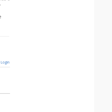
o
e
Login