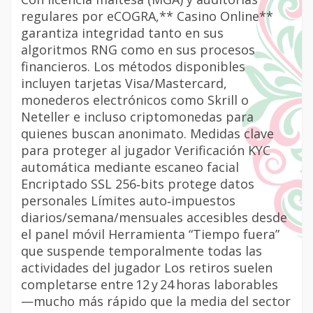
regulares por eCOGRA,** Casino Online**
garantiza integridad tanto en sus
algoritmos RNG como en sus procesos
financieros.​ Los métodos disponibles
incluyen tarjetas Visa/Mastercard,
monederos electrónicos como Skrill o
Neteller e incluso criptomonedas para
quienes buscan anonimato. Medidas clave
para proteger al jugador Verificación KYC
automática mediante escaneo facial
Encriptado SSL 256‑bits protege datos
personales Límites auto‑impuestos
diarios/semana/mensuales accesibles desde
el panel móvil Herramienta “Tiempo fuera”
que suspende temporalmente todas las
actividades del jugador Los retiros suelen
completarse entre 12 y 24 horas laborables
—mucho más rápido que la media del sector