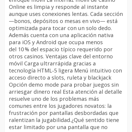
Online es limpia y responde al instante
aunque uses conexiones lentas.​ Cada sección
—bonos, depósitos o mesas en vivo— está
optimizada para tocar con un solo dedo.​
Además cuenta con una aplicación nativa
para iOS y Android que ocupa menos
del 10 % del espacio típico requerido por
otros casinos. Ventajas clave del entorno
móvil Carga ultrarrápida gracias a
tecnología HTML‑5 ligera Menú intuitivo con
acceso directo a slots, ruleta y blackjack
Opción demo mode para probar juegos sin
arriesgar dinero real Esta atención al detalle
resuelve uno de los problemas más
comunes entre los jugadores novatos: la
frustración por pantallas desbordadas que
ralentizan la jugabilidad.¿Qué sentido tiene
estar limitado por una pantalla que no