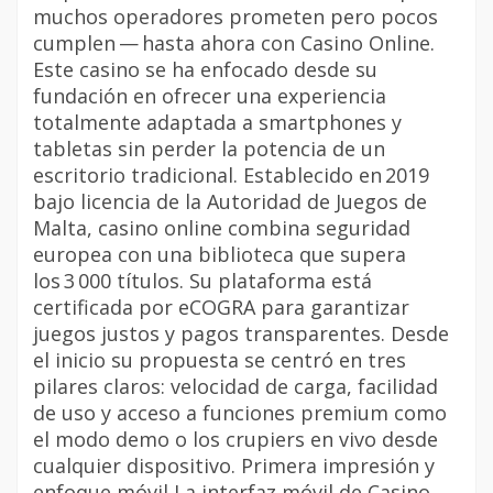
muchos operadores prometen pero pocos
cumplen — hasta ahora con Casino Online.
Este casino se ha enfocado desde su
fundación en ofrecer una experiencia
totalmente adaptada a smartphones y
tabletas sin perder la potencia de un
escritorio tradicional. Establecido en 2019
bajo licencia de la Autoridad de Juegos de
Malta, casino online combina seguridad
europea con una biblioteca que supera
los 3 000 títulos.​ Su plataforma está
certificada por eCOGRA para garantizar
juegos justos y pagos transparentes.​ Desde
el inicio su propuesta se centró en tres
pilares claros: velocidad de carga, facilidad
de uso y acceso a funciones premium como
el modo demo o los crupiers en vivo desde
cualquier dispositivo. Primera impresión y
enfoque móvil La interfaz móvil de Casino