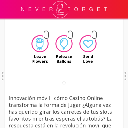
Leave
Release
Send
Flowers
Ballons
Love
Innovación móvil : cómo Casino Online
transforma la forma de jugar ¿Alguna vez
has querido girar los carretes de tus slots
favoritos mientras esperas el autobús? La
respuesta está en la revolución móvil que