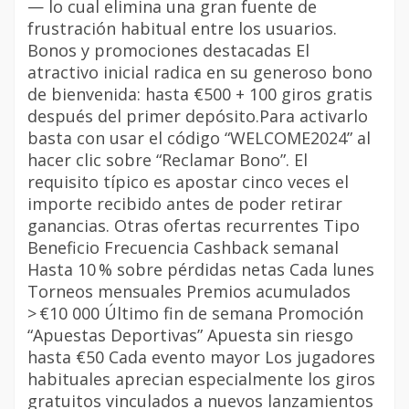
— lo cual elimina una gran fuente de
frustración habitual entre los usuarios.
Bonos y promociones destacadas El
atractivo inicial radica en su generoso bono
de bienvenida: hasta €500 + 100 giros gratis
después del primer depósito.Para activarlo
basta con usar el código “WELCOME2024” al
hacer clic sobre “Reclamar Bono”. El
requisito típico es apostar cinco veces el
importe recibido antes de poder retirar
ganancias. Otras ofertas recurrentes Tipo
Beneficio Frecuencia Cashback semanal
Hasta 10 % sobre pérdidas netas Cada lunes
Torneos mensuales Premios acumulados
> €10 000 Último fin de semana Promoción
“Apuestas Deportivas” Apuesta sin riesgo
hasta €50 Cada evento mayor Los jugadores
habituales aprecian especialmente los giros
gratuitos vinculados a nuevos lanzamientos