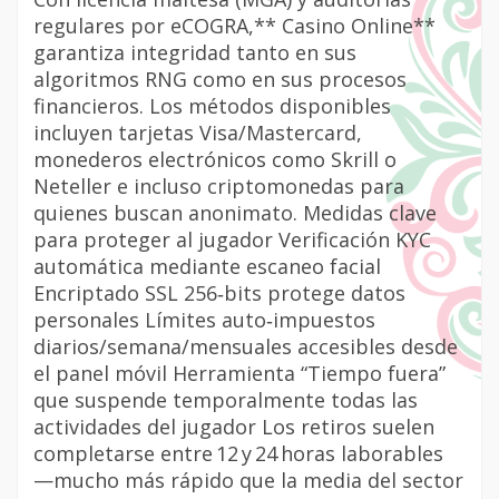
regulares por eCOGRA,** Casino Online**
garantiza integridad tanto en sus
algoritmos RNG como en sus procesos
financieros.​ Los métodos disponibles
incluyen tarjetas Visa/Mastercard,
monederos electrónicos como Skrill o
Neteller e incluso criptomonedas para
quienes buscan anonimato. Medidas clave
para proteger al jugador Verificación KYC
automática mediante escaneo facial
Encriptado SSL 256‑bits protege datos
personales Límites auto‑impuestos
diarios/semana/mensuales accesibles desde
el panel móvil Herramienta “Tiempo fuera”
que suspende temporalmente todas las
actividades del jugador Los retiros suelen
completarse entre 12 y 24 horas laborables
—mucho más rápido que la media del sector