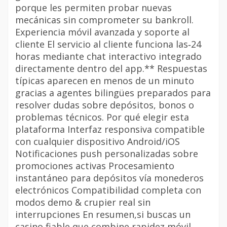
porque les permiten probar nuevas
mecánicas sin comprometer su bankroll.
Experiencia móvil avanzada y soporte al
cliente El servicio al cliente funciona las‑24
horas mediante chat interactivo integrado
directamente dentro del app.** Respuestas
típicas aparecen en menos de un minuto
gracias a agentes bilingües preparados para
resolver dudas sobre depósitos, bonos o
problemas técnicos. Por qué elegir esta
plataforma Interfaz responsiva compatible
con cualquier dispositivo Android/iOS
Notificaciones push personalizadas sobre
promociones activas Procesamiento
instantáneo para depósitos vía monederos
electrónicos Compatibilidad completa con
modos demo & crupier real sin
interrupciones En resumen,si buscas un
casino fiable que combine rapidez móvil,