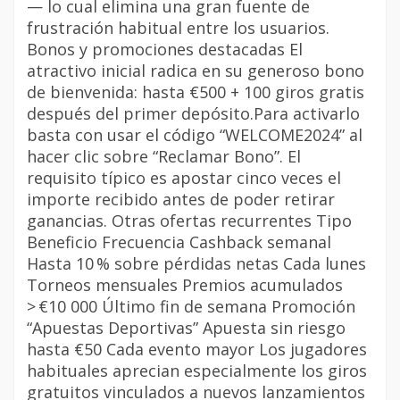
— lo cual elimina una gran fuente de
frustración habitual entre los usuarios.
Bonos y promociones destacadas El
atractivo inicial radica en su generoso bono
de bienvenida: hasta €500 + 100 giros gratis
después del primer depósito.Para activarlo
basta con usar el código “WELCOME2024” al
hacer clic sobre “Reclamar Bono”. El
requisito típico es apostar cinco veces el
importe recibido antes de poder retirar
ganancias. Otras ofertas recurrentes Tipo
Beneficio Frecuencia Cashback semanal
Hasta 10 % sobre pérdidas netas Cada lunes
Torneos mensuales Premios acumulados
> €10 000 Último fin de semana Promoción
“Apuestas Deportivas” Apuesta sin riesgo
hasta €50 Cada evento mayor Los jugadores
habituales aprecian especialmente los giros
gratuitos vinculados a nuevos lanzamientos