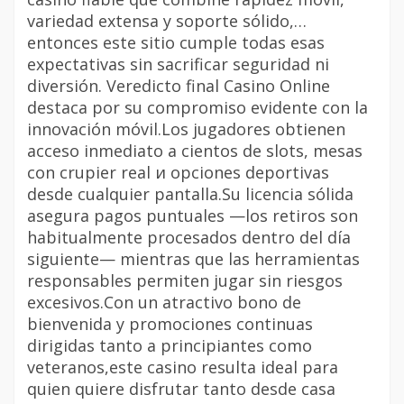
variedad extensa ​y soporte sólido,…​
entonces este sitio cumple todas esas
expectativas sin sacrificar seguridad ni
diversión. Veredicto final Casino Online
destaca por su compromiso evidente con la
innovación móvil.Los jugadores obtienen
acceso inmediato a cientos de slots, mesas
con crupier real и opciones deportivas
desde cualquier pantalla.Su licencia sólida
asegura pagos puntuales —los retiros son
habitualmente procesados dentro del día
siguiente— mientras que las herramientas
responsables permiten jugar sin riesgos
excesivos.Con un atractivo bono de
bienvenida​ y promociones continuas
dirigidas tanto a principiantes como
veteranos,este casino resulta ideal para
quien quiere disfrutar tanto desde casa