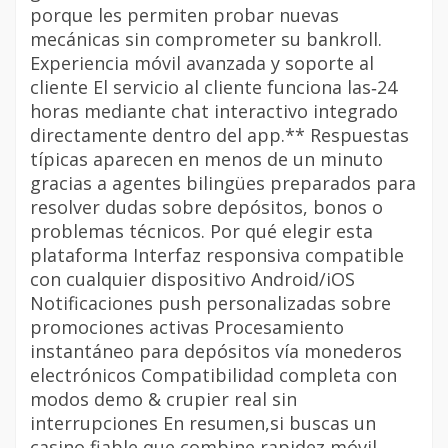
porque les permiten probar nuevas
mecánicas sin comprometer su bankroll.
Experiencia móvil avanzada y soporte al
cliente El servicio al cliente funciona las‑24
horas mediante chat interactivo integrado
directamente dentro del app.** Respuestas
típicas aparecen en menos de un minuto
gracias a agentes bilingües preparados para
resolver dudas sobre depósitos, bonos o
problemas técnicos. Por qué elegir esta
plataforma Interfaz responsiva compatible
con cualquier dispositivo Android/iOS
Notificaciones push personalizadas sobre
promociones activas Procesamiento
instantáneo para depósitos vía monederos
electrónicos Compatibilidad completa con
modos demo & crupier real sin
interrupciones En resumen,si buscas un
casino fiable que combine rapidez móvil,