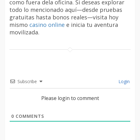
como fuera dela oficina. Si deseas explorar
todo lo mencionado aquí—desde pruebas
gratuitas hasta bonos reales—visita hoy
mismo
casino online
e inicia tu aventura
movilizada.
Subscribe
Login
Please login to comment
0
COMMENTS