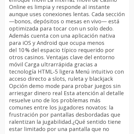
Online es limpia y responde al instante
aunque uses conexiones lentas.​ Cada sección
—bonos, depósitos o mesas en vivo— está
optimizada para tocar con un solo dedo.​
Además cuenta con una aplicación nativa
para iOS y Android que ocupa menos
del 10 % del espacio típico requerido por
otros casinos. Ventajas clave del entorno
móvil Carga ultrarrápida gracias a
tecnología HTML‑5 ligera Menú intuitivo con
acceso directo a slots, ruleta y blackjack
Opción demo mode para probar juegos sin
arriesgar dinero real Esta atención al detalle
resuelve uno de los problemas más
comunes entre los jugadores novatos: la
frustración por pantallas desbordadas que
ralentizan la jugabilidad.¿Qué sentido tiene
estar limitado por una pantalla que no