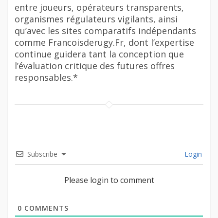
Subscribe
Login
Please login to comment
0
COMMENTS