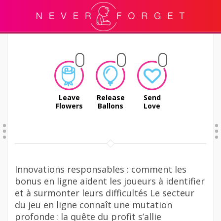
Leave
Release
Send
Flowers
Ballons
Love
Innovations responsables : comment les
bonus en ligne aident les joueurs à identifier
et à surmonter leurs difficultés Le secteur
du jeu en ligne connaît une mutation
profonde : la quête du profit s’allie