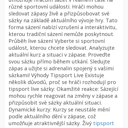
různé sportovní události. Hráči mohou
sledovat zápasy živě a přizpůsobovat své
sázky na základě aktuálního vývoje hry. Tato
forma sázení nabízí vzrušení a interaktivitu,
kterou tradiční sázení nemůže poskytnout.
Průběh live sázení Vyberte si sportovní
událost, kterou chcete sledovat. Analyzujte
aktuální kurz a situaci v zápase. Proveďte
svou sázku přímo během utkání. Sledujte
zápas a užijte si adrenalin spojený s vašimi
sázkami! Výhody Tipsport Live Existuje
několik důvodů, proč se hráči rozhodují pro
tipsport live sázky: Okamžité reakce: Sázející
mohou rychle reagovat na změny v zápase a
přizpůsobit své sázky aktuální situaci.
Dynamické kurzy: Kurzy se neustále mění
podle aktuálního dění v zápase, což
umožňuje atraktivnější sázky. Živý
tipsport