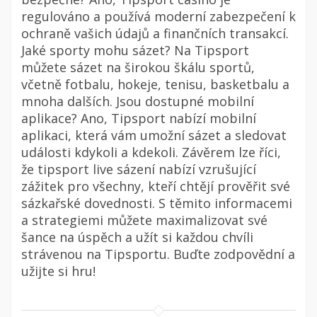
regulováno a používá moderní zabezpečení k
ochraně vašich údajů a finančních transakcí.
Jaké sporty mohu sázet? Na Tipsport
můžete sázet na širokou škálu sportů,
včetně fotbalu, hokeje, tenisu, basketbalu a
mnoha dalších. Jsou dostupné mobilní
aplikace? Ano, Tipsport nabízí mobilní
aplikaci, která vám umožní sázet a sledovat
události kdykoli a kdekoli. Závěrem lze říci,
že tipsport live sázení nabízí vzrušující
zážitek pro všechny, kteří chtějí prověřit své
sázkařské dovednosti. S těmito informacemi
a strategiemi můžete maximalizovat své
šance na úspěch a užít si každou chvíli
strávenou na Tipsportu. Buďte zodpovědní a
užijte si hru!