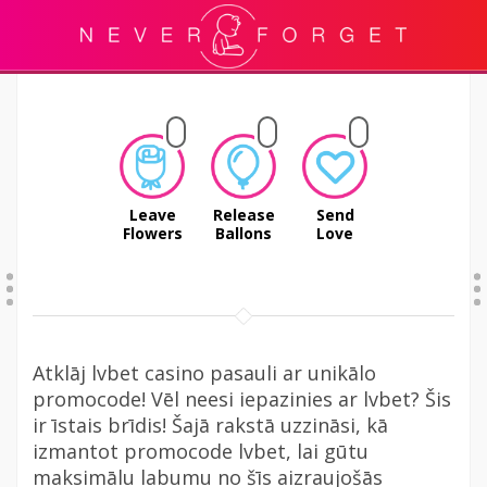
Leave
Release
Send
Flowers
Ballons
Love
Atklāj lvbet casino pasauli ar unikālo
promocode! Vēl neesi iepazinies ar lvbet? Šis
ir īstais brīdis! Šajā rakstā uzzināsi, kā
izmantot promocode lvbet, lai gūtu
maksimālu labumu no šīs aizraujošās