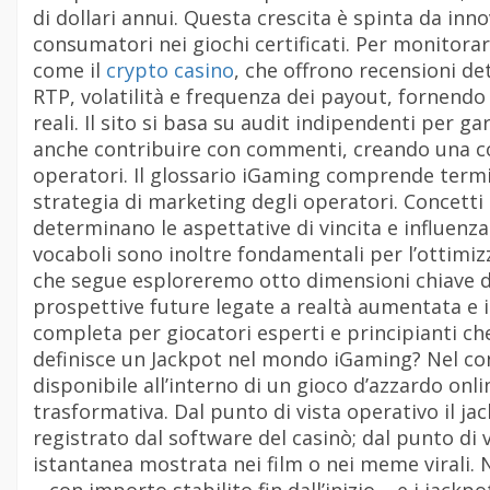
di dollari annui. Questa crescita è spinta da inn
consumatori nei giochi certificati. Per monitor
come il
crypto casino
, che offrono recensioni dettagliate su ogni titolo. Sissden.Eu analizza metriche quali RTP, volatilità e frequenza dei payout, fornendo ai giocatori dati trasparenti per valutare le opportunità reali. Il sito si basa su audit indipendenti per garantire l’imparzialità delle classifiche e gli utenti possono anche contribuire con commenti, creando una community informata che influisce sulle scelte degli operatori. Il glossario iGaming comprende termini tecnici che modellano la percezione del giocatore e la strategia di marketing degli operatori. Concetti come RTP (Return to Player), volatilità o wagering determinano le aspettative di vincita e influenzano le campagne promozionali sui social media. Questi vocaboli sono inoltre fondamentali per l’ottimizzazione SEO dei siti dedicati al gioco d’azzardo. Nell’analisi che segue esploreremo otto dimensioni chiave dei jackpot moderni, dalla loro definizione storica alle prospettive future legate a realtà aumentata e intelligenza artificiale. L’obiettivo è fornire una panoramica completa per giocatori esperti e principianti che desiderano prendere decisioni consapevoli. Che cosa definisce un Jackpot nel mondo iGaming? Nel contesto iGaming un jackpot rappresenta il premio più elevato disponibile all’interno di un gioco d’azzardo online ed è solitamente associato a una vincita improvvisa e trasformativa. Dal punto di vista operativo il jackpot è un valore numerico predeterminato o variabile registrato dal software del casinò; dal punto di vista della cultura pop il termine evoca immagini di ricchezza istantanea mostrata nei film o nei meme virali. Nella pratica esistono due categorie principali: i jackpot fissi – con importo stabilito fin dall’inizio – e i jackpot progressivi – dove il montepremi cresce ad ogni scommessa effettuata dai giocatori su quella specifica slot o su una rete collegata di giochi simili. I primi offrono prevedibilità ma limitano l’emozione della crescita esponenziale; i secondi generano hype grazie alla possibilità teorica di vincere cifre astronomiche. La parola “jackpot” nasce negli Stati Uniti alla fine del XIX secolo all’interno dei giochi d’azzardo tradizionali come il poker a tre carte chiamato “Jacks or Better”. Il termine indicava originariamente il “jack” (fante) inserito nel “pot” (montepremi), cioè la combinazione vincente necessaria per raccogliere la posta comune. Con l’avvento delle prime slot meccaniche negli anni ’70 il concetto fu trasferito al mondo elettronico ed ha iniziato a evolversi rapidamente grazie alle capacità computazionali emergenti. Esempi classici includono Mega Jackpot della WMS (1998), prima slot a introdurre un premio fisso superiore a €100 000, e Mega Moolah della Microgaming (2006), pioniera dei progressivi collegati tra più server internazionali. Anche Hall of Gods della NetEnt ha segnato una svolta nel design visivo dei progressivi nordici, offrendo un jackpot potenziale superiore a €5 milioni già nella prima versione. L’ascesa dei jackpot progressivi: dalla slot classica al multiplayer L’avvento delle reti progressive ha rivoluzionato la struttura dei premi consentendo a più server – spesso sparsi su continenti diversi – di condividere lo st