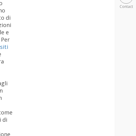
o
Contact
no
to di
zioni
le e
 Per
siti
i live stream con prize pool superiore a €10 milioni – le reti mainnet possono subire congestioni significative portando