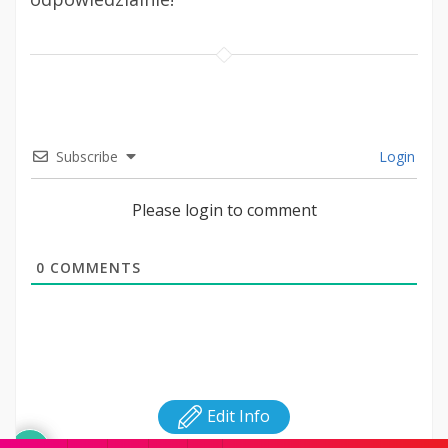
Subscribe
Login
Please login to comment
0
COMMENTS
Edit Info