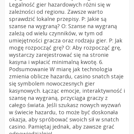
Legalność gier hazardowych różni się w
zależności od regionu. Zawsze warto
sprawdzić lokalne przepisy. P: Jakie są
szanse na wygraną? O: Szanse na wygraną
zależą od wielu czynników, w tym od
umiejętności gracza oraz rodzaju gier. P: Jak
mogę rozpocząć grę? O: Aby rozpocząć grę,
wystarczy zarejestrować się na stronie
kasyna i wpłacić minimalną kwotę. 6.
Podsumowanie W miarę jak technologia
zmienia oblicze hazardu, casino snatch staje
się symbolem nowoczesnych gier
kasynowych. Łącząc emocje, interaktywność i
szansę na wygraną, przyciąga graczy z
całego świata. Jeśli szukasz nowych wyzwań
w świecie hazardu, to może być doskonała
okazja, aby spróbować swoich sił w snatch
casino. Pamiętaj jednak, aby zawsze grać
odpowiedzialnie!