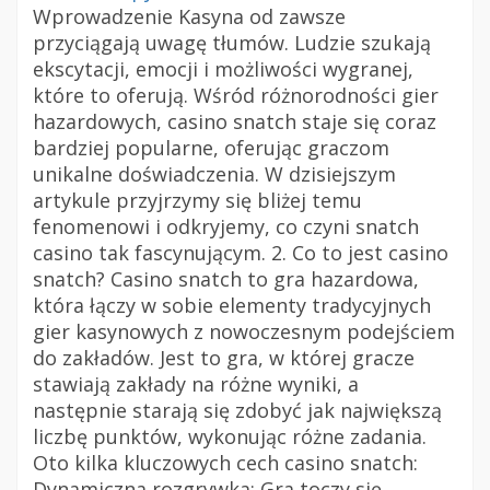
Wprowadzenie Kasyna od zawsze
przyciągają uwagę tłumów. Ludzie szukają
ekscytacji, emocji i możliwości wygranej,
które to oferują. Wśród różnorodności gier
hazardowych, casino snatch staje się coraz
bardziej popularne, oferując graczom
unikalne doświadczenia. W dzisiejszym
artykule przyjrzymy się bliżej temu
fenomenowi i odkryjemy, co czyni snatch
casino tak fascynującym. 2. Co to jest casino
snatch? Casino snatch to gra hazardowa,
która łączy w sobie elementy tradycyjnych
gier kasynowych z nowoczesnym podejściem
do zakładów. Jest to gra, w której gracze
stawiają zakłady na różne wyniki, a
następnie starają się zdobyć jak największą
liczbę punktów, wykonując różne zadania.
Oto kilka kluczowych cech casino snatch:
Dynamiczna rozgrywka: Gra toczy się