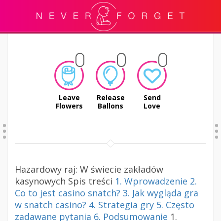
Leave
Release
Send
Flowers
Ballons
Love
Hazardowy raj: W świecie zakładów
kasynowych Spis treści
1. Wprowadzenie
2.
Co to jest casino snatch?
3. Jak wygląda gra
w snatch casino?
4. Strategia gry
5. Często
zadawane pytania
6. Podsumowanie
1.