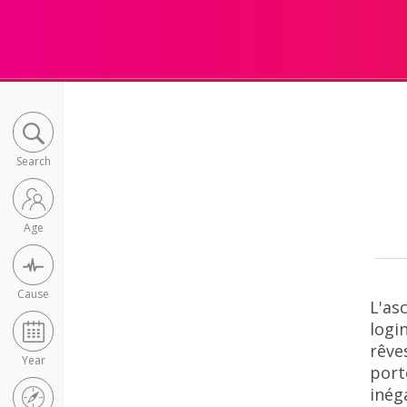
Search
Age
Cause
L'as
logi
rêve
Year
port
inég