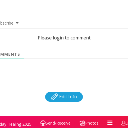
bscribe
Please login to comment
MMENTS
Edit Info
Send/Receive
Photos
U
iday Healing 2025