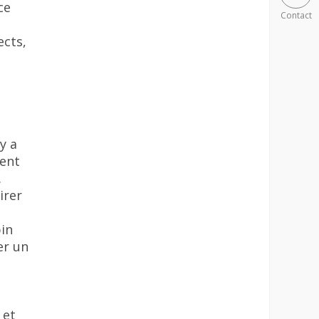
ce
Contact
ects,
y a
ment
.
irer
pin
er un
 et