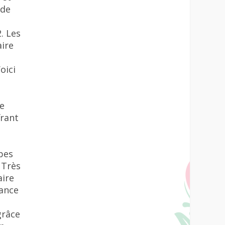
 de
. Les
aire
oici
de
frant
ypes
 Très
aire
sance
grâce