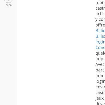
mond
Area
casi
arti
y co
offr
Bill
Bill
logi
Conc
quel
impo
Avec
part
imme
login
envi
casi
jeux
déve