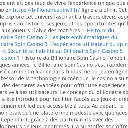
e entier, désireux de vivre l’expérience unique que 
no en
https://billionairespins1.fr/
ligne a à offrir. Cet
cle explore cet univers fascinant à travers divers asp
mpris son histoire, ses jeux, et les opportunités qu’il
e aux joueurs. Table des matières
1. Histoire du
ionaire Spin Casino
2. Les jeux emblématiques du
ionaire Spin Casino
3. L'expérience utilisateur du spin
n
4. Sécurité et fiabilité au Billionaire Spin Casino
5.
lusion
1. Histoire du Billionaire Spin Casino Fondé il 
ques années, le Billionaire Spin Casino s’est rapide
sé comme un leader dans l’industrie du jeu en ligne
 l’essor de la technologie numérique, le casino a su t
i des dernières avancées pour offrir une expérience
rsive à ses utilisateurs. Le concept du billionaire s
 a été introduit pour faciliter l'accès aux jeux et cré
ronnement ludique accessible à tous. Au départ, le
no n’était qu’une plateforme modeste avec quelques
. Cependant, grâce à des partenariats avec des
loppeurs de jeux renommés, il a su étoffer son offre