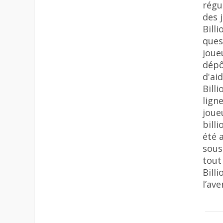
régu
des 
Bill
ques
joue
dépô
d'ai
Bill
lign
joue
bill
été 
sous
tout
Bill
l’ave