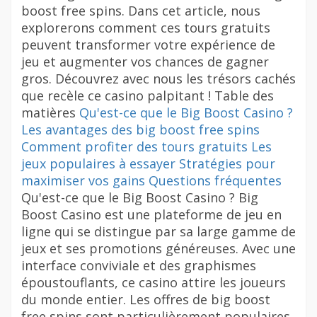
boost free spins. Dans cet article, nous
explorerons comment ces tours gratuits
peuvent transformer votre expérience de
jeu et augmenter vos chances de gagner
gros. Découvrez avec nous les trésors cachés
que recèle ce casino palpitant ! Table des
matières
Qu'est-ce que le Big Boost Casino ?
Les avantages des big boost free spins
Comment profiter des tours gratuits
Les
jeux populaires à essayer
Stratégies pour
maximiser vos gains
Questions fréquentes
Qu'est-ce que le Big Boost Casino ? Big
Boost Casino est une plateforme de jeu en
ligne qui se distingue par sa large gamme de
jeux et ses promotions généreuses. Avec une
interface conviviale et des graphismes
époustouflants, ce casino attire les joueurs
du monde entier. Les offres de big boost
free spins sont particulièrement populaires,