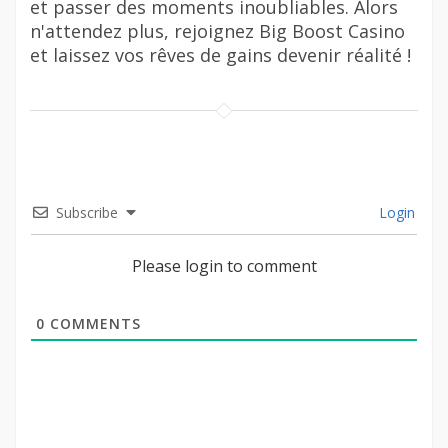
et passer des moments inoubliables. Alors
n'attendez plus, rejoignez Big Boost Casino
et laissez vos rêves de gains devenir réalité !
Subscribe
Login
Please login to comment
0
COMMENTS