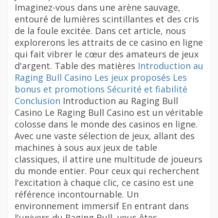
Imaginez-vous dans une arène sauvage,
entouré de lumières scintillantes et des cris
de la foule excitée. Dans cet article, nous
explorerons les attraits de ce casino en ligne
qui fait vibrer le cœur des amateurs de jeux
d'argent. Table des matières
Introduction au
Raging Bull Casino
Les jeux proposés
Les
bonus et promotions
Sécurité et fiabilité
Conclusion
Introduction au Raging Bull
Casino Le Raging Bull Casino est un véritable
colosse dans le monde des casinos en ligne.
Avec une vaste sélection de jeux, allant des
machines à sous aux jeux de table
classiques, il attire une multitude de joueurs
du monde entier. Pour ceux qui recherchent
l'excitation à chaque clic, ce casino est une
référence incontournable. Un
environnement immersif En entrant dans
l'univers du Raging Bull, vous êtes