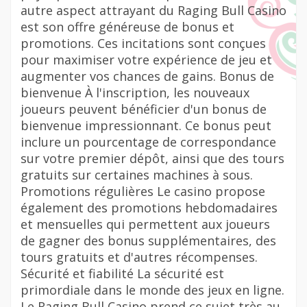
autre aspect attrayant du Raging Bull Casino
est son offre généreuse de bonus et
promotions. Ces incitations sont conçues
pour maximiser votre expérience de jeu et
augmenter vos chances de gains. Bonus de
bienvenue À l'inscription, les nouveaux
joueurs peuvent bénéficier d'un bonus de
bienvenue impressionnant. Ce bonus peut
inclure un pourcentage de correspondance
sur votre premier dépôt, ainsi que des tours
gratuits sur certaines machines à sous.
Promotions régulières Le casino propose
également des promotions hebdomadaires
et mensuelles qui permettent aux joueurs
de gagner des bonus supplémentaires, des
tours gratuits et d'autres récompenses.
Sécurité et fiabilité La sécurité est
primordiale dans le monde des jeux en ligne.
Le Raging Bull Casino prend ce sujet très au