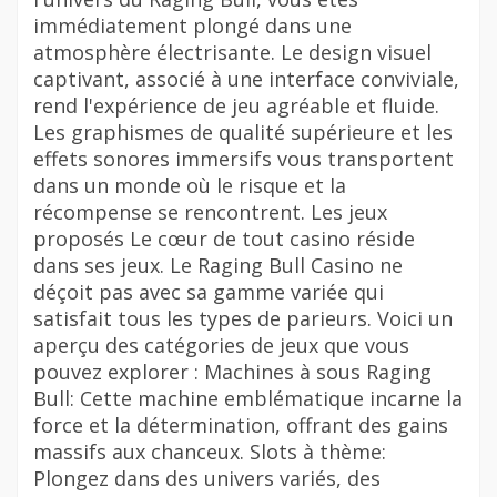
immédiatement plongé dans une
atmosphère électrisante. Le design visuel
captivant, associé à une interface conviviale,
rend l'expérience de jeu agréable et fluide.
Les graphismes de qualité supérieure et les
effets sonores immersifs vous transportent
dans un monde où le risque et la
récompense se rencontrent. Les jeux
proposés Le cœur de tout casino réside
dans ses jeux. Le Raging Bull Casino ne
déçoit pas avec sa gamme variée qui
satisfait tous les types de parieurs. Voici un
aperçu des catégories de jeux que vous
pouvez explorer : Machines à sous Raging
Bull: Cette machine emblématique incarne la
force et la détermination, offrant des gains
massifs aux chanceux. Slots à thème:
Plongez dans des univers variés, des