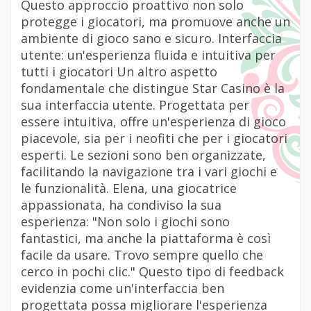
Questo approccio proattivo non solo
protegge i giocatori, ma promuove anche un
ambiente di gioco sano e sicuro. Interfaccia
utente: un'esperienza fluida e intuitiva per
tutti i giocatori Un altro aspetto
fondamentale che distingue Star Casino è la
sua interfaccia utente. Progettata per
essere intuitiva, offre un'esperienza di gioco
piacevole, sia per i neofiti che per i giocatori
esperti. Le sezioni sono ben organizzate,
facilitando la navigazione tra i vari giochi e
le funzionalità. Elena, una giocatrice
appassionata, ha condiviso la sua
esperienza: "Non solo i giochi sono
fantastici, ma anche la piattaforma è così
facile da usare. Trovo sempre quello che
cerco in pochi clic." Questo tipo di feedback
evidenzia come un'interfaccia ben
progettata possa migliorare l'esperienza