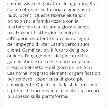
complessiva del giocatore. In aggiunta, Star
Casino offre anche tutorial e guide per i
nuovi utenti. Queste risorse aiutano i
principianti a familiarizzare con la
piattaforma e a iniziare a giocare senza
frustrazioni. L'attenzione dedicata
all'esperienza utente è un chiaro segno
dell'impegno di Star Casino verso i suoi
clienti. Gamification: il futuro del gioco
online e l'engagement dei giocatori La
gamification è una delle tendenze più in
crescita nel settore del gioco online. Star
Casino ha integrato elementi di gamification
per rendere l'esperienza di gioco più
coinvolgente. Questo include sfide, missioni
e premi che incentivano i giocatori a tornare
più spesso sulla piattaforma.