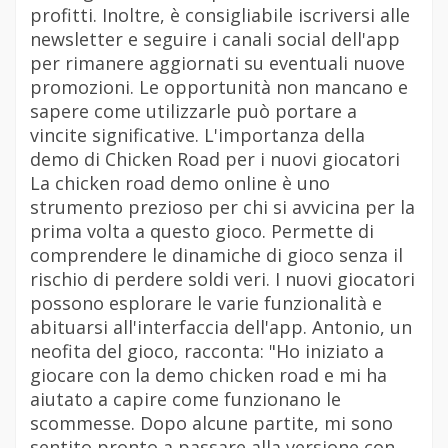
profitti. Inoltre, è consigliabile iscriversi alle
newsletter e seguire i canali social dell'app
per rimanere aggiornati su eventuali nuove
promozioni. Le opportunità non mancano e
sapere come utilizzarle può portare a
vincite significative. L'importanza della
demo di Chicken Road per i nuovi giocatori
La chicken road demo online è uno
strumento prezioso per chi si avvicina per la
prima volta a questo gioco. Permette di
comprendere le dinamiche di gioco senza il
rischio di perdere soldi veri. I nuovi giocatori
possono esplorare le varie funzionalità e
abituarsi all'interfaccia dell'app. Antonio, un
neofita del gioco, racconta: "Ho iniziato a
giocare con la demo chicken road e mi ha
aiutato a capire come funzionano le
scommesse. Dopo alcune partite, mi sono
sentito pronto a passare alla versione con