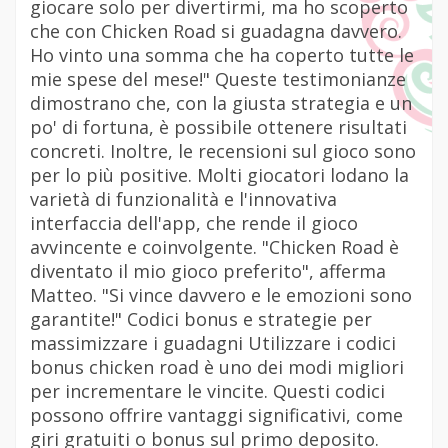
giocare solo per divertirmi, ma ho scoperto
che con Chicken Road si guadagna davvero.
Ho vinto una somma che ha coperto tutte le
mie spese del mese!" Queste testimonianze
dimostrano che, con la giusta strategia e un
po' di fortuna, è possibile ottenere risultati
concreti. Inoltre, le recensioni sul gioco sono
per lo più positive. Molti giocatori lodano la
varietà di funzionalità e l'innovativa
interfaccia dell'app, che rende il gioco
avvincente e coinvolgente. "Chicken Road è
diventato il mio gioco preferito", afferma
Matteo. "Si vince davvero e le emozioni sono
garantite!" Codici bonus e strategie per
massimizzare i guadagni Utilizzare i codici
bonus chicken road è uno dei modi migliori
per incrementare le vincite. Questi codici
possono offrire vantaggi significativi, come
giri gratuiti o bonus sul primo deposito.