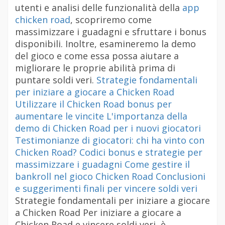
utenti e analisi delle funzionalità della
app
chicken road
, scopriremo come
massimizzare i guadagni e sfruttare i bonus
disponibili. Inoltre, esamineremo la demo
del gioco e come essa possa aiutare a
migliorare le proprie abilità prima di
puntare soldi veri.
Strategie fondamentali
per iniziare a giocare a Chicken Road
Utilizzare il Chicken Road bonus per
aumentare le vincite
L'importanza della
demo di Chicken Road per i nuovi giocatori
Testimonianze di giocatori: chi ha vinto con
Chicken Road?
Codici bonus e strategie per
massimizzare i guadagni
Come gestire il
bankroll nel gioco Chicken Road
Conclusioni
e suggerimenti finali per vincere soldi veri
Strategie fondamentali per iniziare a giocare
a Chicken Road Per iniziare a giocare a
Chicken Road e vincere soldi veri, è