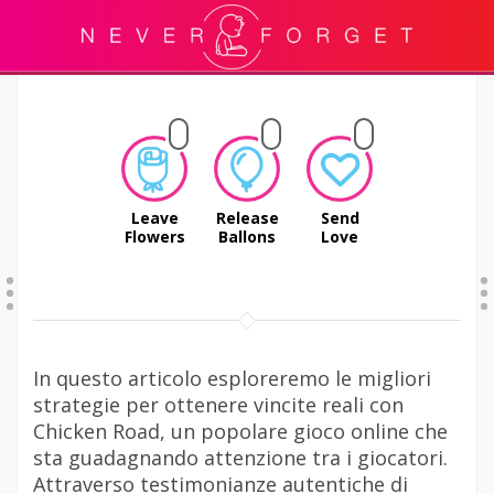
Leave
Release
Send
Flowers
Ballons
Love
In questo articolo esploreremo le migliori
strategie per ottenere vincite reali con
Chicken Road, un popolare gioco online che
sta guadagnando attenzione tra i giocatori.
Attraverso testimonianze autentiche di