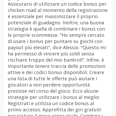
Assicurarsi di utilizzare un codice bonus per
chicken road al momento della registrazione
è essenziale per massimizzare il proprio
potenziale di guadagno. Inoltre, una buona
strategia è quella di combinare i bonus con
le proprie scommesse. "Ho sempre cercato
di usare i bonus per puntare su giochi con
payout più elevati", dice Alessio. "Questo mi
ha permesso di vincere più soldi senza
rischiare troppo del mio bankroll". Infine, è
importante tenere traccia delle promozioni
attive e dei codici bonus disponibili. Creare
una lista di tutte le offerte può aiutare i
giocatori a non perdere opportunità
preziose nel corso del gioco. Ecco alcune
strategie per utilizzare i bonus al meglio:
Registrati e utilizza un codice bonus al
primo accesso. Approfitta dei giri gratuiti
per testare il gioco senza rischi. Combina i