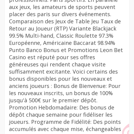
aux jeux, les amateurs de sports peuvent
placer des paris sur divers événements.
Comparaison des Jeux de Table Jeu Taux de
Retour au Joueur (RTP) Variante Blackjack
99.5% Multi-hand, Classic Roulette 97.3%
Européenne, Américaine Baccarat 98.94%
Punto Banco Bonus et Promotions Leon Bet
Casino est réputé pour ses offres
généreuses qui rendent chaque visite
suffisamment excitante. Voici certains des
bonus disponibles pour les nouveaux et
anciens joueurs : Bonus de Bienvenue: Pour
les nouveaux inscrits, un bonus de 100%
jusqu'à 500€ sur le premier dépôt.
Promotion Hebdomadaire: Des bonus de
dépôt chaque semaine pour fidéliser les
joueurs. Programme de Fidélité: Des points
accumulés avec chaque mise, échangeables