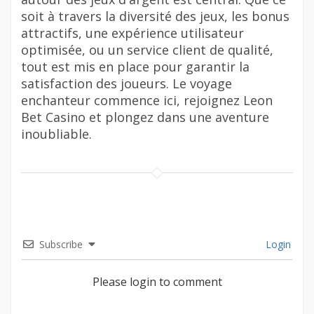
soit à travers la diversité des jeux, les bonus
attractifs, une expérience utilisateur
optimisée, ou un service client de qualité,
tout est mis en place pour garantir la
satisfaction des joueurs. Le voyage
enchanteur commence ici, rejoignez Leon
Bet Casino et plongez dans une aventure
inoubliable.
Subscribe
Login
Please login to comment