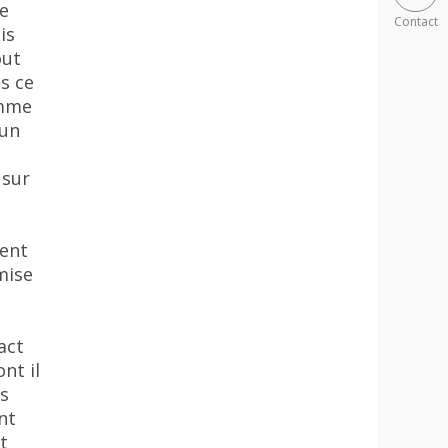
ne
Contact
is
out
ns ce
omme
 un
 sur