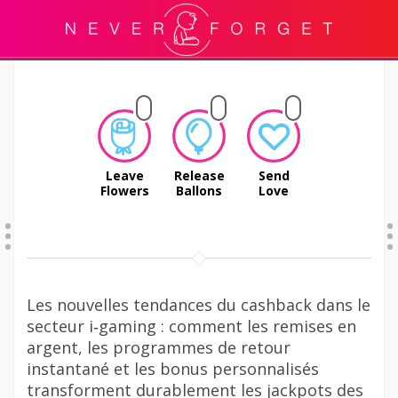
Leave
Release
Send
Flowers
Ballons
Love
Les nouvelles tendances du cashback dans le
secteur i‑gaming : comment les remises en
argent, les programmes de retour
instantané et les bonus personnalisés
transforment durablement les jackpots des