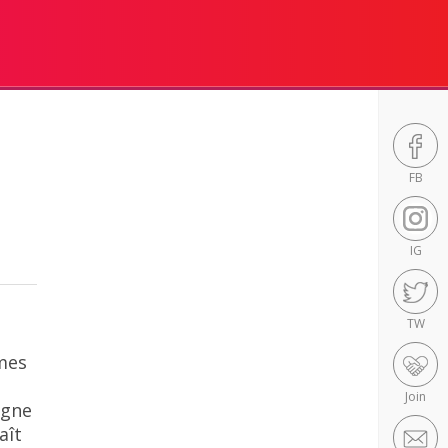
FB
IG
TW
mes
Join
igne
aît