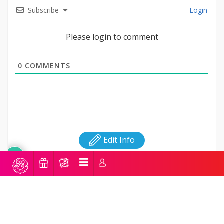
Subscribe
Login
Please login to comment
0
COMMENTS
Edit Info