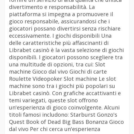
divertimento e responsabilità. La
piattaforma si impegna a promuovere il
gioco responsabile, assicurandosi che i
giocatori possano divertirsi senza rischiare
eccessivamente. I giochi disponibili Una
delle caratteristiche più affascinanti di
Librabet casinò è la vasta selezione di giochi
disponibili. I giocatori possono scegliere tra
una multitude di opzioni, tra cui: Slot
machine Gioco dal vivo Giochi di carte
Roulette Videopoker Slot machine Le slot
machine sono tra i giochi più popolari su
Librabet casinò. Con grafiche accattivanti e
temi variegati, queste slot offrono
un'esperienza di gioco coinvolgente. Alcuni
titoli famosi includono: Starburst Gonzo's
Quest Book of Dead Big Bass Bonanza Gioco
dal vivo Per chi cerca un'esperienza