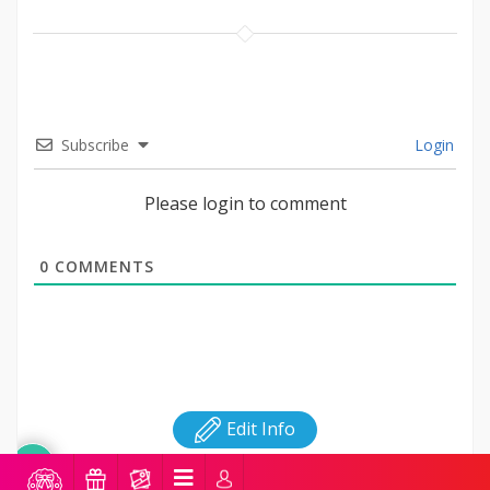
Subscribe
Login
Please login to comment
0
COMMENTS
Edit Info