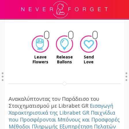
Leave
Release
Send
Flowers
Ballons
Love
Ανακαλύπτοντας τον Παράδεισο του
Στοιχηματισμού με Librabet GR
Εισαγωγή
Χαρακτηριστικά της Librabet GR
Παιχνίδια
που Προσφέρονται
Μπόνους και Προσφορές
Μέθοδοι Πληρωμής
Εξυπηρέτηση Πελατών