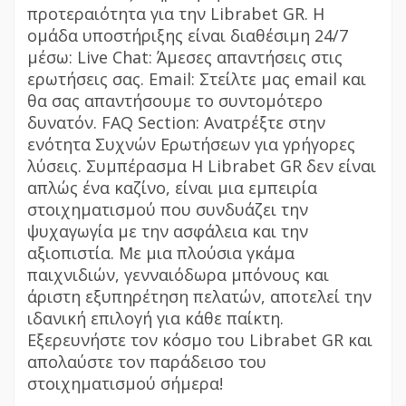
προτεραιότητα για την Librabet GR. Η
ομάδα υποστήριξης είναι διαθέσιμη 24/7
μέσω: Live Chat: Άμεσες απαντήσεις στις
ερωτήσεις σας. Email: Στείλτε μας email και
θα σας απαντήσουμε το συντομότερο
δυνατόν. FAQ Section: Ανατρέξτε στην
ενότητα Συχνών Ερωτήσεων για γρήγορες
λύσεις. Συμπέρασμα Η Librabet GR δεν είναι
απλώς ένα καζίνο, είναι μια εμπειρία
στοιχηματισμού που συνδυάζει την
ψυχαγωγία με την ασφάλεια και την
αξιοπιστία. Με μια πλούσια γκάμα
παιχνιδιών, γενναιόδωρα μπόνους και
άριστη εξυπηρέτηση πελατών, αποτελεί την
ιδανική επιλογή για κάθε παίκτη.
Εξερευνήστε τον κόσμο του Librabet GR και
απολαύστε τον παράδεισο του
στοιχηματισμού σήμερα!