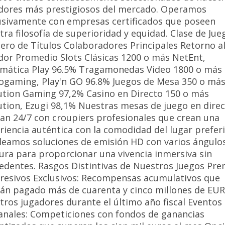
dores más prestigiosos del mercado. Operamos
usivamente con empresas certificados que poseen
tra filosofía de superioridad y equidad. Clase de Jue
ro de Títulos Colaboradores Principales Retorno a
dor Promedio Slots Clásicas 1200 o más NetEnt,
mática Play 96.5% Tragamonedas Video 1800 o más
ogaming, Play'n GO 96.8% Juegos de Mesa 350 o má
ution Gaming 97,2% Casino en Directo 150 o más
ution, Ezugi 98,1% Nuestras mesas de juego en dire
an 24/7 con croupiers profesionales que crean una
riencia auténtica con la comodidad del lugar preferi
eamos soluciones de emisión HD con varios ángulo
ura para proporcionar una vivencia inmersiva sin
edentes. Rasgos Distintivas de Nuestros Juegos Pre
resivos Exclusivos: Recompensas acumulativos que
án pagado más de cuarenta y cinco millones de EUR
tros jugadores durante el último año fiscal Eventos
nales: Competiciones con fondos de ganancias