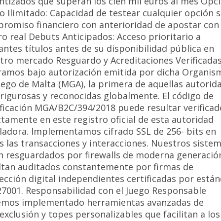
ntizados que superan los cien mil euros al mes Opc
 Ilimitado: Capacidad de testear cualquier opción s
romiso financiero con anterioridad de apostar con
ro real Debuts Anticipados: Acceso prioritario a
antes títulos antes de su disponibilidad pública en
tro mercado Resguardo y Acreditaciones Verificada
amos bajo autorización emitida por dicha Organis
uego de Malta (MGA), la primera de aquellas autorid
rigurosas y reconocidas globalmente. El código de
ificación MGA/B2C/394/2018 puede resultar verificad
ctamente en este registro oficial de esta autoridad
ladora. Implementamos cifrado SSL de 256- bits en
s las transacciones y interacciones. Nuestros siste
n resguardados por firewalls de moderna generació
ltan auditados constantemente por firmas de
ección digital independientes certificadas por está
27001. Responsabilidad con el Juego Responsable
mos implementado herramientas avanzadas de
exclusión y topes personalizables que facilitan a los