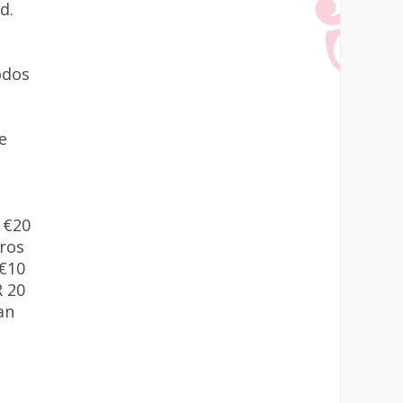
d.
odos
e
 €20
uros
 €10
R 20
an