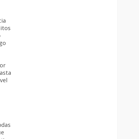
cia
itos
o
ngo
or
asta
vel
odas
üe