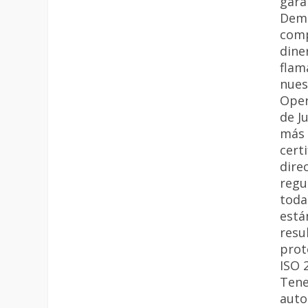
gara
Demo
comp
dine
flam
nues
Oper
de J
más 
cert
dire
regu
toda
está
resu
prot
ISO 
Tene
auto