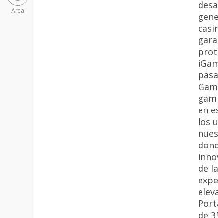
desa
Area
gene
casi
gara
prot
iGam
pasa
Gami
gami
en e
los 
nues
dond
inno
de l
expe
elev
Port
de 3