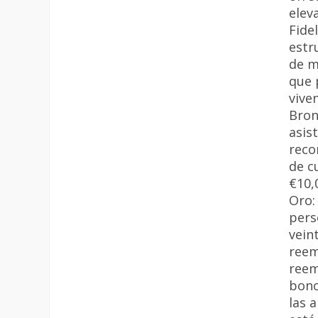
elev
Fide
estr
de m
que 
vive
Bron
asis
reco
de c
€10,
Oro:
pers
vein
reem
reem
bono
las 