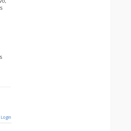
vo,
os
s
Login