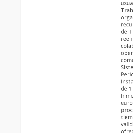
usua
Trab
orga
recu
de T
reem
cola
oper
como
Sist
Peri
Inst
de 1
Inme
euro
proc
tiem
vali
ofre