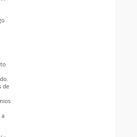
go
l
s
cto
do.
s de
mios
 a