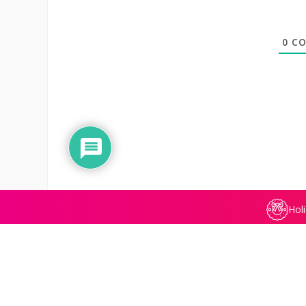
0
CO
Hol