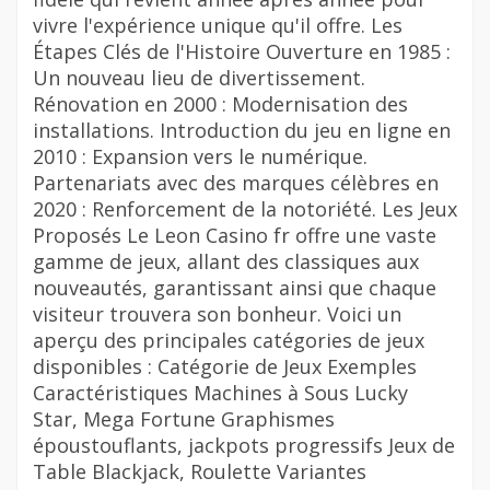
vivre l'expérience unique qu'il offre. Les
Étapes Clés de l'Histoire Ouverture en 1985 :
Un nouveau lieu de divertissement.
Rénovation en 2000 : Modernisation des
installations. Introduction du jeu en ligne en
2010 : Expansion vers le numérique.
Partenariats avec des marques célèbres en
2020 : Renforcement de la notoriété. Les Jeux
Proposés Le Leon Casino fr offre une vaste
gamme de jeux, allant des classiques aux
nouveautés, garantissant ainsi que chaque
visiteur trouvera son bonheur. Voici un
aperçu des principales catégories de jeux
disponibles : Catégorie de Jeux Exemples
Caractéristiques Machines à Sous Lucky
Star, Mega Fortune Graphismes
époustouflants, jackpots progressifs Jeux de
Table Blackjack, Roulette Variantes