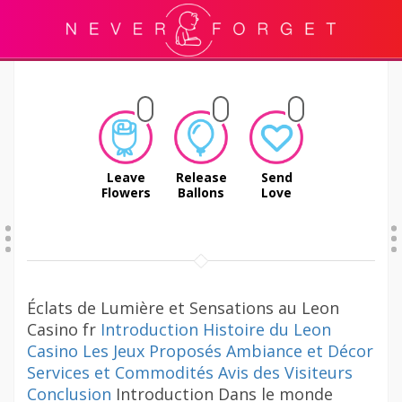
Leave
Release
Send
Flowers
Ballons
Love
Éclats de Lumière et Sensations au Leon
Casino fr
Introduction
Histoire du Leon
Casino
Les Jeux Proposés
Ambiance et Décor
Services et Commodités
Avis des Visiteurs
Conclusion
Introduction Dans le monde