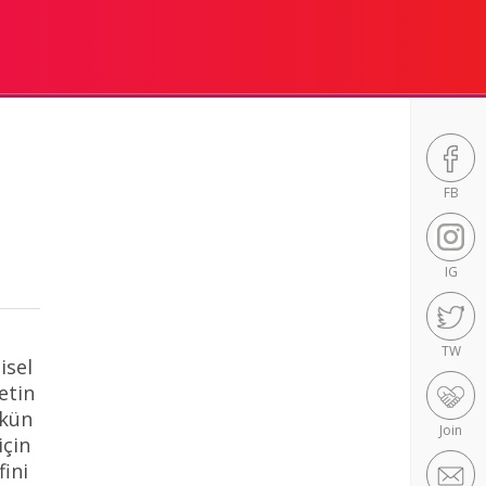
FB
IG
TW
isel
etin
mkün
Join
için
tir. Eğer kullanıcı adınızı unuttuysanız, Mariobet’in canlı destek hizmetinden yardım alabilirsiniz. Eğer Mariobet’e giriş yaparken bir sorun yaşadıysanız, öncelikle sitenin yeni giriş adresini öğrenmeniz gerekmektedir.Bonuslar her zaman aslında belirli bir kampanyanın uzantısıdır denebilir.Bu sorunlar genellikle siteye erişimde yaşanan engellemeler veya teknik problemlerden kaynaklanabilir.Mariobet497 giriş spor bahislerinin güçlü markası olan Bahsine, yurt dışı merkezli hizmetlerini yürüten güvenilir markalardan birisidir.Mariobet giriş adresi değişiklikleri, online bahis sitelerinin sık sık yaşadığı bir durumdur.Platforma üye olmayı düşünenler için bu yazımızda Mariobet nasıl üye olunur sorusunun yanıtını vereceğiz. Kullanıcılar, siteyle ilgili yaşadıkları sorunları veya soruları Telegram üzerinden payla