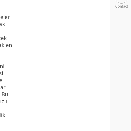
Contact