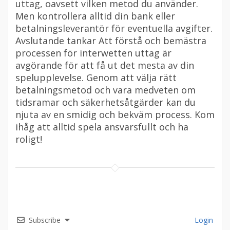
uttag, oavsett vilken metod du använder.
Men kontrollera alltid din bank eller
betalningsleverantör för eventuella avgifter.
Avslutande tankar Att förstå och bemästra
processen för interwetten uttag är
avgörande för att få ut det mesta av din
spelupplevelse. Genom att välja rätt
betalningsmetod och vara medveten om
tidsramar och säkerhetsåtgärder kan du
njuta av en smidig och bekväm process. Kom
ihåg att alltid spela ansvarsfullt och ha
roligt!
Subscribe
Login