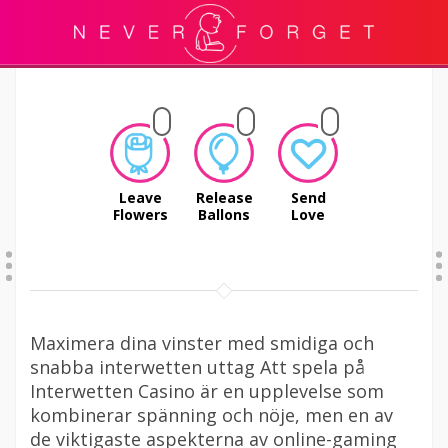
Leave
Release
Send
Flowers
Ballons
Love
Maximera dina vinster med smidiga och
snabba interwetten uttag Att spela på
Interwetten Casino är en upplevelse som
kombinerar spänning och nöje, men en av
de viktigaste aspekterna av online-gaming