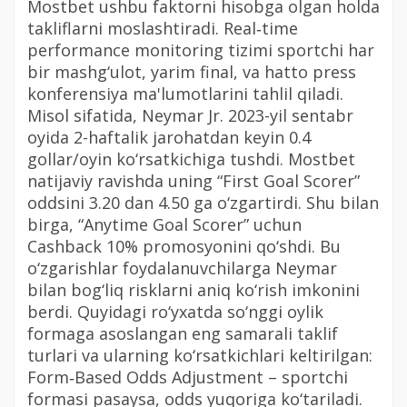
Mostbet ushbu faktorni hisobga olgan holda
takliflarni moslashtiradi. Real‑time
performance monitoring tizimi sportchi har
bir mashg‘ulot, yarim final, va hatto press
konferensiya ma'lumotlarini tahlil qiladi.
Misol sifatida, Neymar Jr. 2023-yil sentabr
oyida 2-haftalik jarohatdan keyin 0.4
gollar/oyin ko‘rsatkichiga tushdi. Mostbet
natijaviy ravishda uning “First Goal Scorer”
oddsini 3.20 dan 4.50 ga o‘zgartirdi. Shu bilan
birga, “Anytime Goal Scorer” uchun
Cashback 10% promosyonini qo‘shdi. Bu
o‘zgarishlar foydalanuvchilarga Neymar
bilan bog‘liq risklarni aniq ko‘rish imkonini
berdi. Quyidagi ro‘yxatda so‘nggi oylik
formaga asoslangan eng samarali taklif
turlari va ularning ko‘rsatkichlari keltirilgan:
Form‑Based Odds Adjustment – sportchi
formasi pasaysa, odds yuqoriga ko‘tariladi.