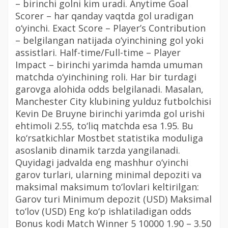
– birinchi golni kim uradi. Anytime Goal
Scorer – har qanday vaqtda gol uradigan
o‘yinchi. Exact Score – Player’s Contribution
– belgilangan natijada o‘yinchining gol yoki
assistlari. Half-time/Full-time – Player
Impact – birinchi yarimda hamda umuman
matchda o‘yinchining roli. Har bir turdagi
garovga alohida odds belgilanadi. Masalan,
Manchester City klubining yulduz futbolchisi
Kevin De Bruyne birinchi yarimda gol urishi
ehtimoli 2.55, to‘liq matchda esa 1.95. Bu
ko‘rsatkichlar Mostbet statistika moduliga
asoslanib dinamik tarzda yangilanadi.
Quyidagi jadvalda eng mashhur o‘yinchi
garov turlari, ularning minimal depoziti va
maksimal maksimum to‘lovlari keltirilgan:
Garov turi Minimum depozit (USD) Maksimal
to‘lov (USD) Eng ko‘p ishlatiladigan odds
Bonus kodi Match Winner 5 10000 1.90 – 3.50