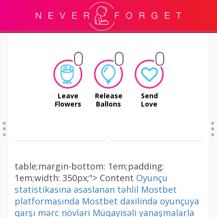
Leave
Release
Send
Flowers
Ballons
Love
table;margin-bottom: 1em;padding:
1em;width: 350px;"> Content
Oyunçu
statistikasına əsaslanan təhlil Mostbet
platformasında
Mostbet daxilində oyunçuya
qarşı mərc növləri
Müqayisəli yanaşmalarla