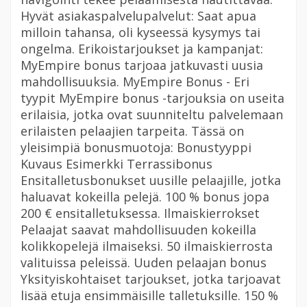
Hyvät asiakaspalvelupalvelut: Saat apua
milloin tahansa, oli kyseessä kysymys tai
ongelma. Erikoistarjoukset ja kampanjat:
MyEmpire bonus tarjoaa jatkuvasti uusia
mahdollisuuksia. MyEmpire Bonus - Eri
tyypit MyEmpire bonus -tarjouksia on useita
erilaisia, jotka ovat suunniteltu palvelemaan
erilaisten pelaajien tarpeita. Tässä on
yleisimpiä bonusmuotoja: Bonustyyppi
Kuvaus Esimerkki Terrassibonus
Ensitalletusbonukset uusille pelaajille, jotka
haluavat kokeilla pelejä. 100 % bonus jopa
200 € ensitalletuksessa. Ilmaiskierrokset
Pelaajat saavat mahdollisuuden kokeilla
kolikkopelejä ilmaiseksi. 50 ilmaiskierrosta
valituissa peleissä. Uuden pelaajan bonus
Yksityiskohtaiset tarjoukset, jotka tarjoavat
lisää etuja ensimmäisille talletuksille. 150 %