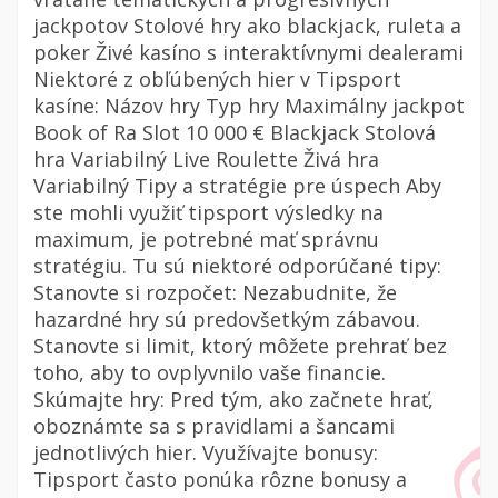
jackpotov Stolové hry ako blackjack, ruleta a
poker Živé kasíno s interaktívnymi dealerami
Niektoré z obľúbených hier v Tipsport
kasíne: Názov hry Typ hry Maximálny jackpot
Book of Ra Slot 10 000 € Blackjack Stolová
hra Variabilný Live Roulette Živá hra
Variabilný Tipy a stratégie pre úspech Aby
ste mohli využiť tipsport výsledky na
maximum, je potrebné mať správnu
stratégiu. Tu sú niektoré odporúčané tipy:
Stanovte si rozpočet: Nezabudnite, že
hazardné hry sú predovšetkým zábavou.
Stanovte si limit, ktorý môžete prehrať bez
toho, aby to ovplyvnilo vaše financie.
Skúmajte hry: Pred tým, ako začnete hrať,
oboznámte sa s pravidlami a šancami
jednotlivých hier. Využívajte bonusy:
Tipsport často ponúka rôzne bonusy a