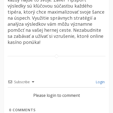
výsledky sú kľúčovou súčasťou každého
tipéra, ktorý chce maximalizovať svoje šance
na úspech. Využitie správnych stratégií a
analýza výsledkov vám môžu významne
pomôcť na vašej hernej ceste. Nezabudnite
sa zabávať a užívať si vzrušenie, ktoré online
kasíno ponúka!
Subscribe
Login
Please login to comment
0
COMMENTS