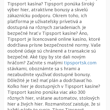
Tipsport kasína? Tipsport ponúka široký
výber hier, atraktívne bonusy a skvelú
zákaznícku podporu. Okrem toho, ich
platforma je užívateľsky prívetivá a
dostupná na rôznych zariadeniach. Je
bezpečné hrať v Tipsport kasíne? Áno,
Tipsport je licencované online kasíno, ktoré
dodržiava prísne bezpečnostné normy. Vaše
osobné údaje sú chránené a transakcie sú
bezpečné. Aké tipy by ste dali novým
hráčom? Začnite s malými
tipsportsk.com
stávkami, oboznámte sa s hrami a
nezabudnite využívať dostupné bonusy.
Dôležité je tiež mať plán a dodržiavať ho.
Koľko hier je dostupných v Tipsport kasíne?
Tipsport kasíno ponúka viac ako 300
rôznych hier, vrátane automatov, stolových
hier a živých hier. Rozmanitosť zaisťuje, že si
každý nájde to svoje. Záver Tipsport