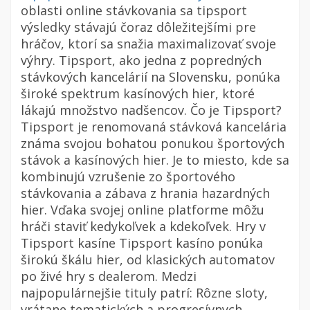
oblasti online stávkovania sa tipsport
výsledky stávajú čoraz dôležitejšími pre
hráčov, ktorí sa snažia maximalizovať svoje
výhry. Tipsport, ako jedna z popredných
stávkových kancelárií na Slovensku, ponúka
široké spektrum kasínových hier, ktoré
lákajú množstvo nadšencov. Čo je Tipsport?
Tipsport je renomovaná stávková kancelária
známa svojou bohatou ponukou športových
stávok a kasínových hier. Je to miesto, kde sa
kombinujú vzrušenie zo športového
stávkovania a zábava z hrania hazardných
hier. Vďaka svojej online platforme môžu
hráči staviť kedykoľvek a kdekoľvek. Hry v
Tipsport kasíne Tipsport kasíno ponúka
širokú škálu hier, od klasických automatov
po živé hry s dealerom. Medzi
najpopulárnejšie tituly patrí: Rôzne sloty,
vrátane tematických a progresívnych