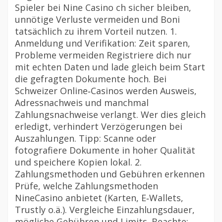
Spieler bei Nine Casino ch sicher bleiben,
unnötige Verluste vermeiden und Boni
tatsächlich zu ihrem Vorteil nutzen. 1.
Anmeldung und Verifikation: Zeit sparen,
Probleme vermeiden Registriere dich nur
mit echten Daten und lade gleich beim Start
die gefragten Dokumente hoch. Bei
Schweizer Online‑Casinos werden Ausweis,
Adressnachweis und manchmal
Zahlungsnachweise verlangt. Wer dies gleich
erledigt, verhindert Verzögerungen bei
Auszahlungen. Tipp: Scanne oder
fotografiere Dokumente in hoher Qualität
und speichere Kopien lokal. 2.
Zahlungsmethoden und Gebühren erkennen
Prüfe, welche Zahlungsmethoden
NineCasino anbietet (Karten, E‑Wallets,
Trustly o.ä.). Vergleiche Einzahlungsdauer,
mögliche Gebühren und Limits. Beachte: