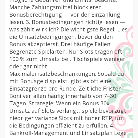
Manche Zahlungsmittel blockieren
Bonusberechtigung — vor der Einzahlung
lesen. 3. Bonusbedingungen richtig lesen —
was zählt wirklich? Die wichtigste Regel: Lies
die Umsatzbedingungen, bevor du den
Bonus akzeptierst. Drei häufige Fallen:
Begrenzte Spielarten: Nur Slots tragen oft
100 % zum Umsatz bei, Tischspiele weniger
oder gar nicht.
Maximaleinsatzbeschränkungen: Sobald du
mit Bonusgeld spielst, gibt es oft eine
Einsatzgrenze pro Runde. Zeitliche Fristen:
Boni verfallen häufig innerhalb von 7–30
Tagen. Strategie: Wenn ein Bonus 30x
Umsatz auf Slots verlangt, spiele bevorzugt
niedriger variance Slots mit hoher RTP, um
die Bedingungen effizient zu erfüllen. 4.
Bankroll‑Management und Einsatzplan Lege