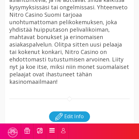
kysymyksissäsi tai ongelmissasi. Yhteenveto
Nitro Casino Suomi tarjoaa
unohtumattoman pelikokemuksen, joka
yhdistää huipputason pelivalikoiman,
mahtavat bonukset ja erinomaisen
asiakaspalvelun. Olitpa sitten uusi pelaaja
tai kokenut konkari, Nitro Casino on
ehdottomasti tutustumisen arvoinen. Liity
nyt ja koe itse, miksi niin monet suomalaiset
pelaajat ovat ihastuneet tähän
kasinomaailmaan!
Edit Info