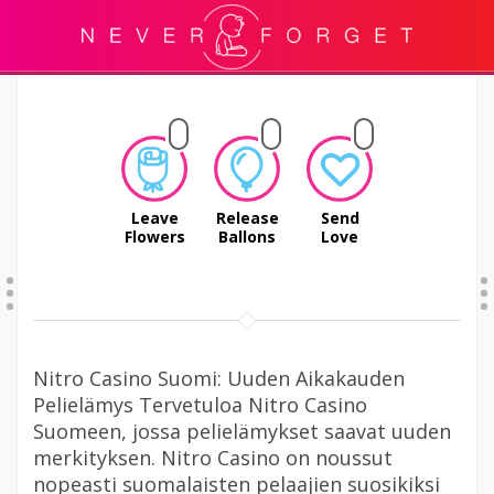
Leave
Release
Send
Flowers
Ballons
Love
Nitro Casino Suomi: Uuden Aikakauden
Pelielämys Tervetuloa Nitro Casino
Suomeen, jossa pelielämykset saavat uuden
merkityksen. Nitro Casino on noussut
nopeasti suomalaisten pelaajien suosikiksi