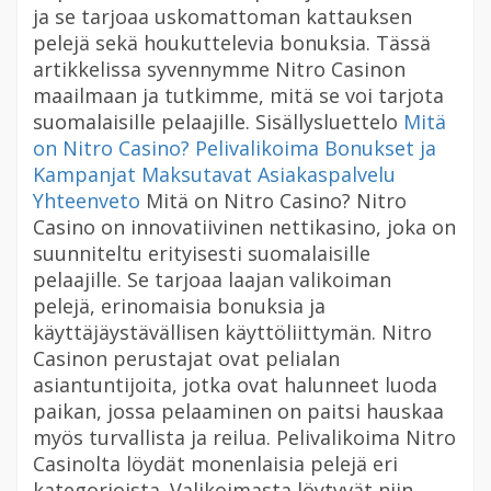
ja se tarjoaa uskomattoman kattauksen
pelejä sekä houkuttelevia bonuksia. Tässä
artikkelissa syvennymme Nitro Casinon
maailmaan ja tutkimme, mitä se voi tarjota
suomalaisille pelaajille. Sisällysluettelo
Mitä
on Nitro Casino?
Pelivalikoima
Bonukset ja
Kampanjat
Maksutavat
Asiakaspalvelu
Yhteenveto
Mitä on Nitro Casino? Nitro
Casino on innovatiivinen nettikasino, joka on
suunniteltu erityisesti suomalaisille
pelaajille. Se tarjoaa laajan valikoiman
pelejä, erinomaisia bonuksia ja
käyttäjäystävällisen käyttöliittymän. Nitro
Casinon perustajat ovat pelialan
asiantuntijoita, jotka ovat halunneet luoda
paikan, jossa pelaaminen on paitsi hauskaa
myös turvallista ja reilua. Pelivalikoima Nitro
Casinolta löydät monenlaisia pelejä eri
kategorioista. Valikoimasta löytyvät niin