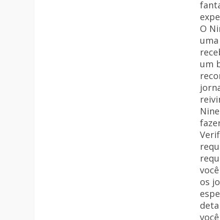
fant
expe
O Ni
uma 
rece
um b
reco
jorn
reiv
Nine
faze
Veri
requ
requ
você
os j
espe
deta
você