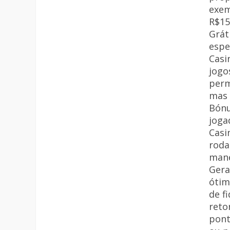
exem
R$15
Grát
espe
Casi
jogo
perm
mas 
Bónu
joga
Casi
roda
mane
Gera
ótim
de f
reto
pont