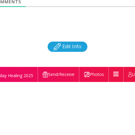
MMENTS
Edit Info
Send/Receive
Photos
U
iday Healing 2025