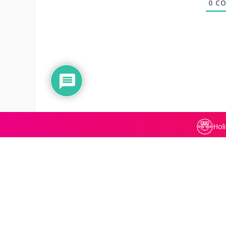
0
CO
Hol