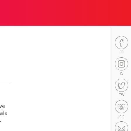
FB
IG
TW
ve
ais
Join
,