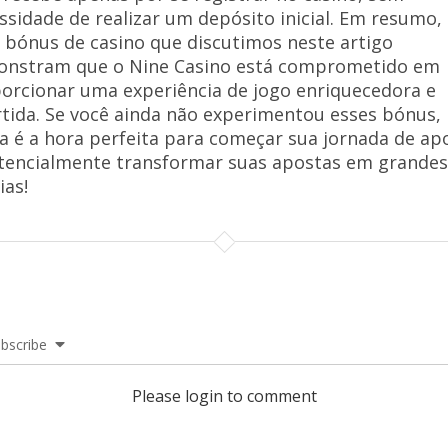
ssidade de realizar um depósito inicial. Em resumo,
 bónus de casino que discutimos neste artigo
nstram que o Nine Casino está comprometido em
orcionar uma experiência de jogo enriquecedora e
rtida. Se você ainda não experimentou esses bónus,
a é a hora perfeita para começar sua jornada de ap
tencialmente transformar suas apostas em grandes
ias!
bscribe
Please login to comment