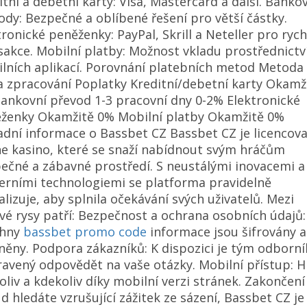
itní a debetní karty: Visa, Mastercard a další. Banko
ody: Bezpečné a oblíbené řešení pro větší částky.
tronické peněženky: PayPal, Skrill a Neteller pro rych
sakce. Mobilní platby: Možnost vkladu prostřednict
lních aplikací. Porovnání platebních metod Metoda
 zpracování Poplatky Kreditní/debetní karty Okamž
ankovní převod 1-3 pracovní dny 0-2% Elektronické
ženky Okamžitě 0% Mobilní platby Okamžitě 0%
adní informace o Bassbet CZ Bassbet CZ je licencov
ne kasino, které se snaží nabídnout svým hráčům
ečné a zábavné prostředí. S neustálými inovacemi a
rními technologiemi se platforma pravidelně
alizuje, aby splnila očekávání svých uživatelů. Mezi
ové rysy patří: Bezpečnost a ochrana osobních údajů:
chny
bassbet promo code
informace jsou šifrovány a
něny. Podpora zákazníků: K dispozici je tým odborn
ravený odpovědět na vaše otázky. Mobilní přístup: H
oliv a kdekoliv díky mobilní verzi stránek. Zakončení
d hledáte vzrušující zážitek ze sázení, Bassbet CZ je