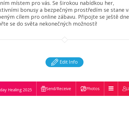
lním místem pro vás. Se širokou nabídkou her,
ktivními bonusy a bezpečným prostředím se stane 
beným cílem pro online zábavu. Připojte se ještě dne
řte se do světa nekonečných možností!
Edit Info
Send/Receive
Photos
U
iday Healing 2025