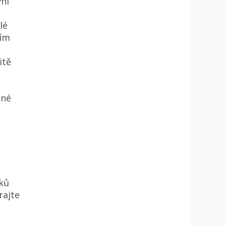
vní
lé
vím
itě
ané
íků
rajte