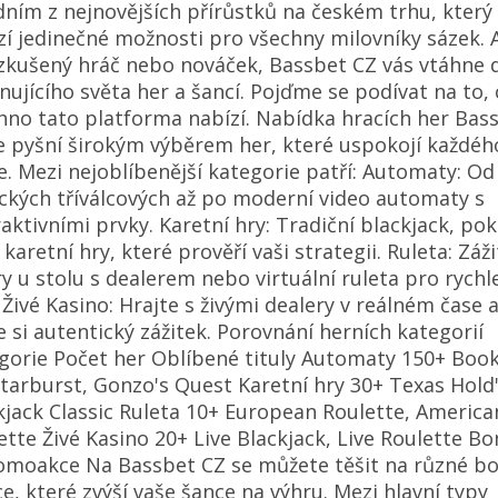
edním z nejnovějších přírůstků na českém trhu, který
zí jedinečné možnosti pro všechny milovníky sázek. A
 zkušený hráč nebo nováček, Bassbet CZ vás vtáhne 
inujícího světa her a šancí. Pojďme se podívat na to,
hno tato platforma nabízí. Nabídka hracích her Bas
e pyšní širokým výběrem her, které uspokojí každéh
e. Mezi nejoblíbenější kategorie patří: Automaty: Od
ických tříválcových až po moderní video automaty s
raktivními prvky. Karetní hry: Tradiční blackjack, pok
 karetní hry, které prověří vaši strategii. Ruleta: Záž
ry u stolu s dealerem nebo virtuální ruleta pro rychle
. Živé Kasino: Hrajte s živými dealery v reálném čase 
te si autentický zážitek. Porovnání herních kategorií
gorie Počet her Oblíbené tituly Automaty 150+ Book
Starburst, Gonzo's Quest Karetní hry 30+ Texas Hold
kjack Classic Ruleta 10+ European Roulette, America
ette Živé Kasino 20+ Live Blackjack, Live Roulette B
omoakce Na Bassbet CZ se můžete těšit na různé b
ce, které zvýší vaše šance na výhru. Mezi hlavní typy