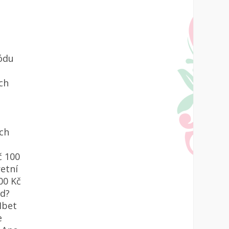
kódu
ich
ích
č 100
etní
00 Kč
ód?
Mbet
e