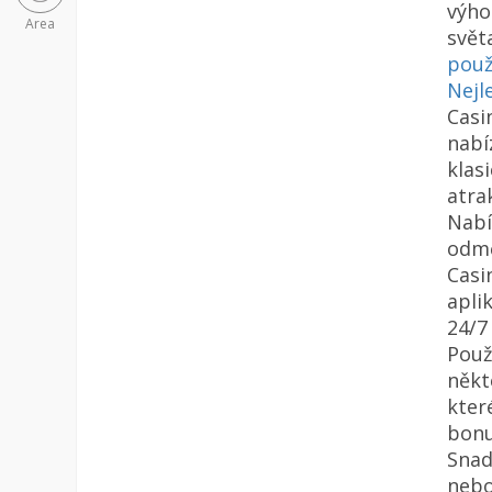
výho
Area
svět
použ
Nejl
Casi
nabí
klas
atra
Nabí
odmě
Casi
apli
24/7
Použ
někt
kter
bonu
Snad
nebo