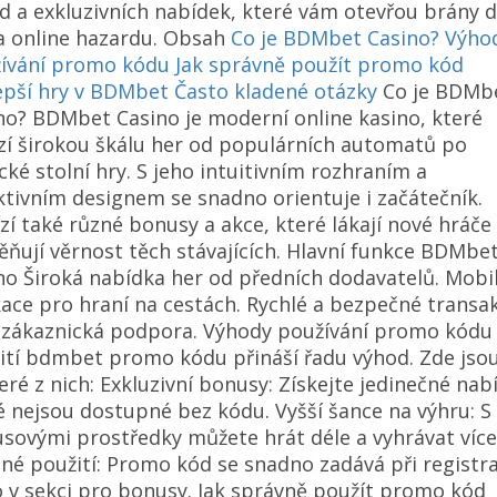
d a exkluzivních nabídek, které vám otevřou brány 
a online hazardu. Obsah
Co je BDMbet Casino?
Výho
ívání promo kódu
Jak správně použít promo kód
epší hry v BDMbet
Často kladené otázky
Co je BDMb
no? BDMbet Casino je moderní online kasino, které
zí širokou škálu her od populárních automatů po
ické stolní hry. S jeho intuitivním rozhraním a
ktivním designem se snadno orientuje i začátečník.
zí také různé bonusy a akce, které lákají nové hráče
ňují věrnost těch stávajících. Hlavní funkce BDMbe
no Široká nabídka her od předních dodavatelů. Mobi
kace pro hraní na cestách. Rychlé a bezpečné transak
 zákaznická podpora. Výhody používání promo kódu
ití bdmbet promo kódu přináší řadu výhod. Zde jso
eré z nich: Exkluzivní bonusy: Získejte jedinečné nab
é nejsou dostupné bez kódu. Vyšší šance na výhru: S
sovými prostředky můžete hrát déle a vyhrávat více
né použití: Promo kód se snadno zadává při registra
 v sekci pro bonusy. Jak správně použít promo kód