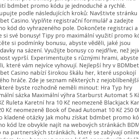
ití bdmbet promo kódu je jednoduché a rychlé.
upujte podle následujících kroků: Navštivte stránku
et Casino. Vyplňte registrační formulář a zadejte
o kód do vyhrazeného pole. Dokončete registraci a
te si své bonusy! Tipy pro maximální využití promo 
těte si podmínky bonusu, abyste věděli, jaké jsou
davky na sázení. Využijte bonusy co nejdříve, než jej
nost vyprší. Experimentujte s různými hrami, abyste
tili, které vám nejvíce vyhovují. Nejlepší hry v BDMbet
et Casino nabízí širokou škálu her, které uspokojí
ého hráče. Zde je seznam některých z nejoblíbenějš
 které byste rozhodně neměli minout: Hra Typ hry
mální sázka Maximální výhra Starburst Automat 5 K
Kč Ruleta Karetní hra 10 Kč neomezeně Blackjack Kar
20 Kč neomezeně Book of Dead Automat 10 Kč 250 0
o kladené otázky Jak mohu získat bdmbet promo k
o kód lze obvykle najít na webových stránkách BD
 na partnerských stránkách, které se zabývají onlin