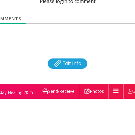
Please login to comment
MMENTS
Edit Info
Send/Receive
Photos
U
iday Healing 2025