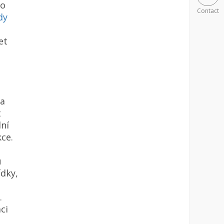
do
Contact
dy
et
 a
t
lní
ce.
u
ídky,
.
ci