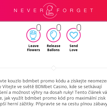
Leave
Release
Send
Flowers
Ballons
Love
vte kouzlo bdmbet promo kódu a získejte neomeze
y Vítejte ve světě BDMbet Casino, kde se setkávají
šení a možnost výhry na dosah ruky! Tento článek v
e, jak využít bdmbet promo kód pro maximální zisk 
epší herní zážitky. Připravte se na cestu plnou zábavy