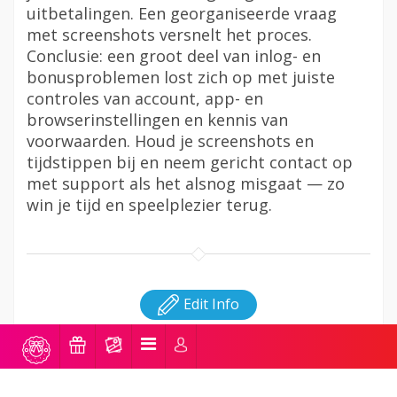
uitbetalingen. Een georganiseerde vraag
met screenshots versnelt het proces.
Conclusie: een groot deel van inlog- en
bonusproblemen lost zich op met juiste
controles van account, app- en
browserinstellingen en kennis van
voorwaarden. Houd je screenshots en
tijdstippen bij en neem gericht contact op
met support als het alsnog misgaat — zo
win je tijd en speelplezier terug.
Edit Info