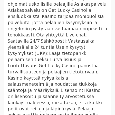
ohjelmat uskollisille pelaajille Asiakaspalvelu
Asiakaspalvelu on Get Lucky Casinolla
ensiluokkaista. Kasino tarjoaa monipuolisia
palveluita, jotta pelaajien kysymyksiin ja
ongelmiin pystytään vastaamaan nopeasti ja
tehokkaasti. Ota yhteyttä Live-chat:
Saatavilla 24/7 Sähköposti: Vastausaika
yleensä alle 24 tuntia Usein kysytyt
kysymykset (UKK): Laaja tietopankki
pelaamisen tueksi Turvallisuus ja
Luotettavuus Get Lucky Casino panostaa
turvallisuuteen ja pelaajien tietoturvaan.
Kasino käyttää nykyaikaisia
salausmenetelmiä ja noudattaa tiukkoja
sääntöjä ja määräyksiä. Lisensointi Kasino
on lisensoitu ja säännelty arvostetussa
lainkäyttöalueessa, mikä takaa, että kaikki
pelit ovat reiluja ja läpinäkyviä. Pelaajat
voivat nauttia pelaamisesta ilman huolia.