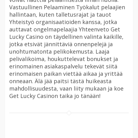
Vastuullinen Pelaaminen Työkalut pelaajien
hallintaan, kuten talletusrajat ja tauot
Yhteistyö organisaatioiden kanssa, jotka
auttavat ongelmapelaajia Yhteenveto Get
Lucky Casino on täydellinen valinta kaikille,
jotka etsivät jännittäviä onnenpelejä ja
unohtumatonta pelikokemusta. Laaja
pelivalikoima, houkuttelevat bonukset ja
erinomainen asiakaspalvelu tekevät siitä
erinomaisen paikan viettää aikaa ja yrittää
onneaan. Älä jää paitsi tästä huikeasta
mahdollisuudesta, vaan liity mukaan ja koe
Get Lucky Casinon taika jo tänään!