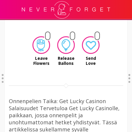
Leave
Release
Send
Flowers
Ballons
Love
Onnenpelien Taika: Get Lucky Casinon
Salaisuudet Tervetuloa Get Lucky Casinolle,
paikkaan, jossa onnenpelit ja
unohtumattomat hetket yhdistyvät. Tässä
artikkelissa sukellamme syvälle