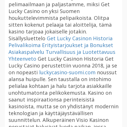
pelimaailmaan ja paljastamme, miksi Get
Lucky Casino on yksi Suomen
houkuttelevimmista pelipaikoista. Olitpa
sitten kokenut pelaaja tai aloittelija, tämä
kasino tarjoaa jokaiselle jotakin.
Sisällysluettelo
Get Lucky Casinon Historia
Pelivalikoima
Erityistarjoukset ja Bonukset
Asiakaspalvelu
Turvallisuus ja Luotettavuus
Yhteenveto
Get Lucky Casinon Historia Get
Lucky Casino perustettiin vuonna 2018, ja se
on nopeasti
luckycasino-suomi.com
noussut
alansa huipulle. Sen taustalla on intohimo
pelialaa kohtaan ja halu tarjota asiakkaille
unohtumatonta pelikokemusta. Kasino on
saanut inspiraationsa perinteisistä
kasinoista, mutta se on yhdistänyt modernin
teknologian ja käyttäjäystävällisen
suunnittelun. Alkuperäinen Visio Kasinon
perustajat halusivat luoda paikan, jossa