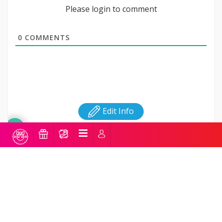
Please login to comment
0
COMMENTS
Edit Info