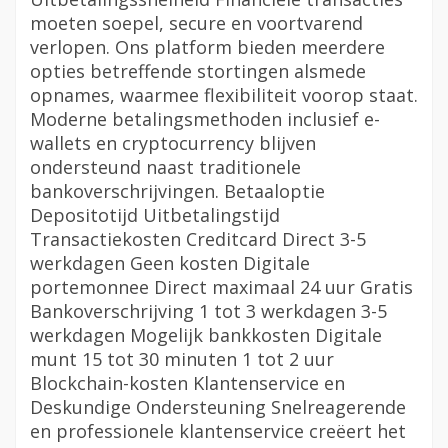
moeten soepel, secure en voortvarend
verlopen. Ons platform bieden meerdere
opties betreffende stortingen alsmede
opnames, waarmee flexibiliteit voorop staat.
Moderne betalingsmethoden inclusief e-
wallets en cryptocurrency blijven
ondersteund naast traditionele
bankoverschrijvingen. Betaaloptie
Depositotijd Uitbetalingstijd
Transactiekosten Creditcard Direct 3-5
werkdagen Geen kosten Digitale
portemonnee Direct maximaal 24 uur Gratis
Bankoverschrijving 1 tot 3 werkdagen 3-5
werkdagen Mogelijk bankkosten Digitale
munt 15 tot 30 minuten 1 tot 2 uur
Blockchain-kosten Klantenservice en
Deskundige Ondersteuning Snelreagerende
en professionele klantenservice creëert het