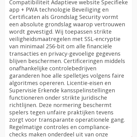
Compatibiliteit Adaptieve website Specifieke
app + PWA technologie Beveiliging en
Certificaten als Grondslag Security vormt
een absolute grondslag waarop vertrouwen
wordt gevestigd. Wij toepassen strikte
veiligheidsmaatregelen met SSL-encryptie
van minimaal 256-bit om alle financiële
transacties en privacy-gevoelige gegevens
blijven beschermen. Certificeringen middels
onafhankelijke controlebedrijven
garanderen hoe alle spelletjes volgens faire
algoritmes opereren. Licentie-eisen en
Supervisie Erkende kansspelinstellingen
functioneren onder strikte juridische
richtlijnen. Deze normering beschermt
spelers tegen unfaire praktijken tevens
zorgt voor transparante operationele gang.
Regelmatige controles en compliance-
checks maken onderdeel uit van onze