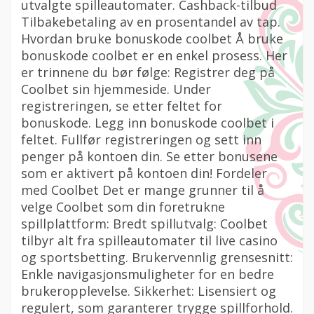
utvalgte spilleautomater. Cashback-tilbud
Tilbakebetaling av en prosentandel av tap.
Hvordan bruke bonuskode coolbet Å bruke
bonuskode coolbet er en enkel prosess. Her
er trinnene du bør følge: Registrer deg på
Coolbet sin hjemmeside. Under
registreringen, se etter feltet for
bonuskode. Legg inn bonuskode coolbet i
feltet. Fullfør registreringen og sett inn
penger på kontoen din. Se etter bonusene
som er aktivert på kontoen din! Fordeler
med Coolbet Det er mange grunner til å
velge Coolbet som din foretrukne
spillplattform: Bredt spillutvalg: Coolbet
tilbyr alt fra spilleautomater til live casino
og sportsbetting. Brukervennlig grensesnitt:
Enkle navigasjonsmuligheter for en bedre
brukeropplevelse. Sikkerhet: Lisensiert og
regulert, som garanterer trygge spillforhold.