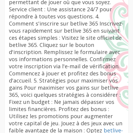
permettant de jouer où que vous soyez.
Service client : Une assistance 24/7 pour
répondre à toutes vos questions. 4.
Comment s'inscrire sur betlive 365 Inscrivez-
vous rapidement sur betlive 365 en suivant
ces étapes simples : Visitez le site officiel de
betlive 365. Cliquez sur le bouton
d'inscription. Remplissez le formulaire avec
vos informations personnelles. Confirmez
votre inscription via l'e-mail de vérification.
Commencez à jouer et profitez des bonus
d'accueil. 5. Stratégies pour maximiser vos
gains Pour maximiser vos gains sur betlive
365, voici quelques stratégies à considérer :
Fixez un budget : Ne jamais dépasser vos
limites financières. Profitez des bonus :
Utilisez les promotions pour augmenter
votre capital de jeu. Jouez à des jeux avec un
faible avantage de la maison : Optez
betlive-