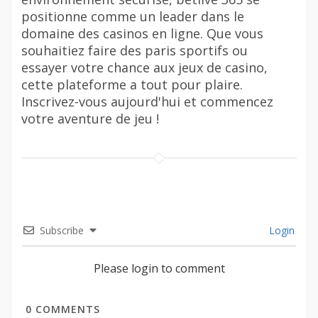
positionne comme un leader dans le
domaine des casinos en ligne. Que vous
souhaitiez faire des paris sportifs ou
essayer votre chance aux jeux de casino,
cette plateforme a tout pour plaire.
Inscrivez-vous aujourd'hui et commencez
votre aventure de jeu !
Subscribe
Login
Please login to comment
0
COMMENTS