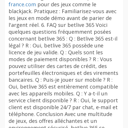
france.com
pour des jeux comme le
blackjack. Pratiquez : Familiarisez-vous avec
les jeux en mode démo avant de parier de
l'argent réel. 6. FAQ sur betlive 365 Voici
quelques questions fréquemment posées
concernant betlive 365 : Q : Betlive 365 est-il
légal ? R : Oui, betlive 365 possède une
licence de jeu valide. Q : Quels sont les
modes de paiement disponibles ? R : Vous
pouvez utiliser des cartes de crédit, des
portefeuilles électroniques et des virements
bancaires. Q : Puis-je jouer sur mobile ? R :
Oui, betlive 365 est entièrement compatible
avec les appareils mobiles. Q : Y a-t-il un
service client disponible ? R : Oui, le support
client est disponible 24/7 par chat, e-mail et
téléphone. Conclusion Avec une multitude
de jeux, des offres alléchantes et un
environnement sécurisé, betlive 365 se