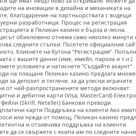
ги ще имат нещо ново за откриване. Можете да
адите на иновации в дизайна и механиката на
те, благодарение на партньорствата с водещи
уерни разработчици. Процес на регистрация
страцията в Пеликан казино е бърза и лесна.
цесът обикновено отнема само няколко минути 
чва следните стъпки: Посетете официалния сай
ното. Кликнете на бутона "Регистрация". Попъл
ата с вашите данни (име, имейл, парола и т.н.).
мете условията и натиснете "Създайте акаунт".
оди на плащане Пеликан казино предлага множе
ди за депозит и теглене, за да улесни играчите.
и от най-разпространените методи включват:
итни и дебитни карти (Visa, MasterCard) Електр
фейли (Skrill, Neteller) Банкови преводи
дплатени карти Поддръжка на клиенти Ако имат
оси или нужда от помощ, Пеликан казино предл
етентна и отзивчива поддръжка на клиенти.
те да се свържете с екипа им по следните начи