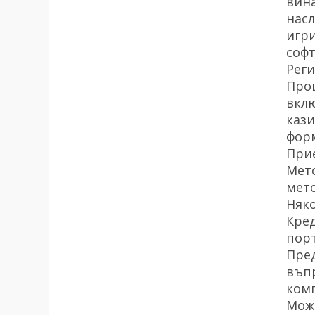
вина
насл
игри
софт
Реги
Про
вклю
кази
форм
Прие
Мет
мето
Няко
Кред
порт
Пре
въпр
комп
Може