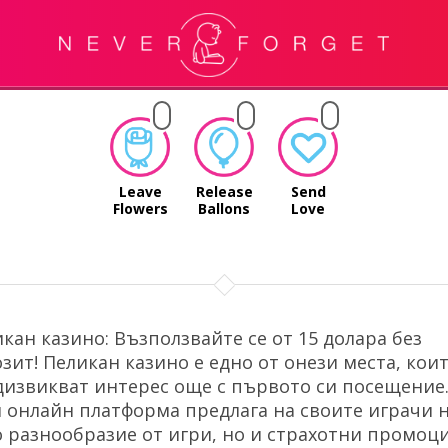
Leave
Release
Send
Flowers
Ballons
Love
кан казино: Възползвайте се от 15 долара без
зит! Пеликан казино е едно от онези места, кои
извикват интерес още с първото си посещение
 онлайн платформа предлага на своите играчи 
 разнообразие от игри, но и страхотни промоци