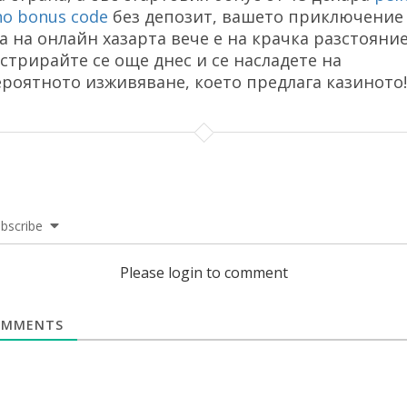
no bonus code
без депозит, вашето приключение
а на онлайн хазарта вече е на крачка разстояние
стрирайте се още днес и се насладете на
роятното изживяване, което предлага казиното!
bscribe
Please login to comment
MMENTS