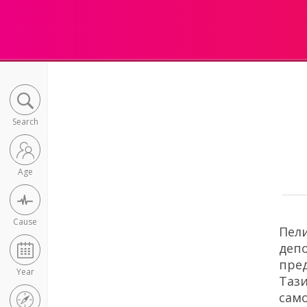
Search
Age
Cause
Пели
депо
пред
Year
Тази
само