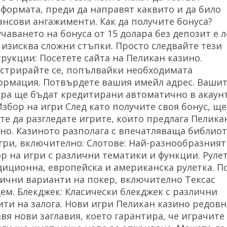
формата, преди да направят каквито и да било
нсови ангажименти. Как да получите бонуса?
чаването на бонуса от 15 долара без депозит е 
 изисква сложни стъпки. Просто следвайте тези
рукции: Посетете сайта на Пеликан казино.
истрирайте се, попълвайки необходимата
ормация. Потвърдете вашия имейл адрес. Вашит
ара ще бъдат кредитирани автоматично в акаун
Избор на игри След като получите своя бонус, ще
те да разгледате игрите, които предлага Пелика
но. Казиното разполага с впечатляваща библио
гри, включително: Слотове: Най-разнообразният
р на игри с различни тематики и функции. Рулет
иционна, европейска и американска рулетка. П
ични варианти на покер, включително Тексас
ем. Блекджек: Класически блекджек с различни
ти на залога. Нови игри Пеликан казино редов
вя нови заглавия, което гарантира, че играчите