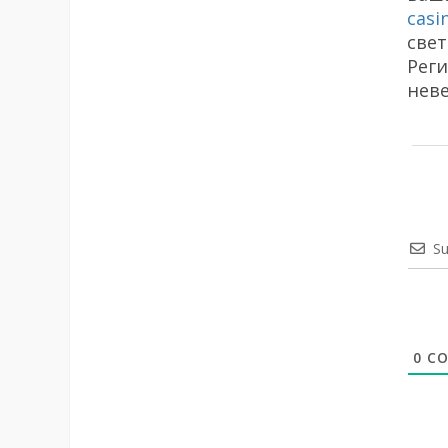
casi
свет
Реги
неве
Su
0
CO