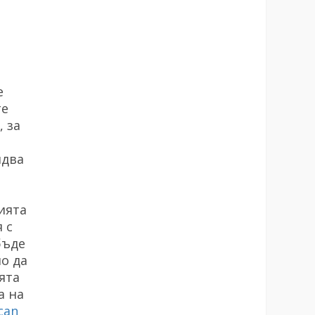
е
те
 за
идва
ията
 с
бъде
но да
ята
а на
can