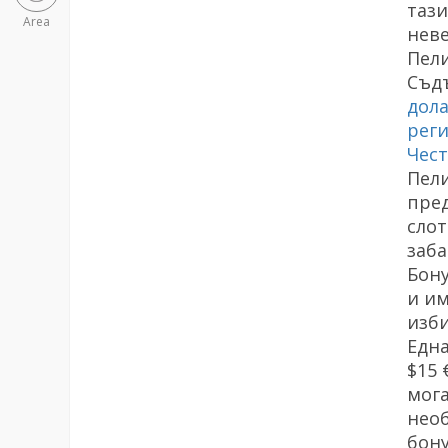
тази
Area
неве
Пели
Съд
дола
рег
Чес
Пели
пред
слот
заба
Бону
и им
изби
Една
$15 
мога
необ
бону