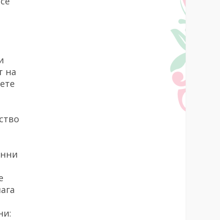
 се
и
т на
нете
ство
онни
е
ага
ни: