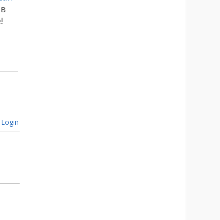
 в
!
Login